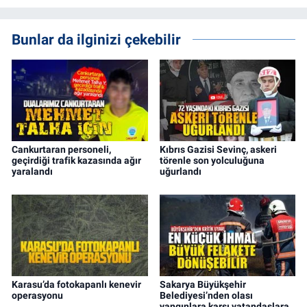
Bunlar da ilginizi çekebilir
Cankurtaran personeli,
Kıbrıs Gazisi Sevinç, askeri
geçirdiği trafik kazasında ağır
törenle son yolculuğuna
yaralandı
uğurlandı
Karasu’da fotokapanlı kenevir
Sakarya Büyükşehir
operasyonu
Belediyesi’nden olası
yangınlara karşı vatandaşlara