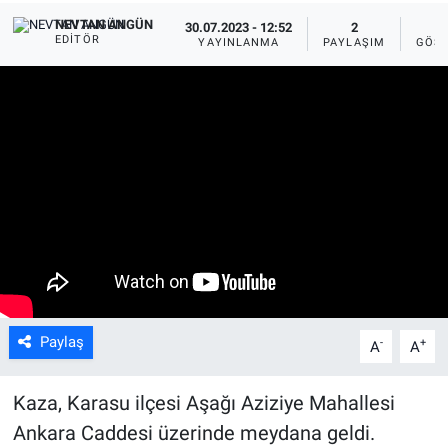
NEVTAN ANGÜN
30.07.2023 - 12:52
2
1
EDITÖR
YAYINLANMA
PAYLAŞIM
GÖST
Paylaş
-
+
A
A
Kaza, Karasu ilçesi Aşağı Aziziye Mahallesi
Ankara Caddesi üzerinde meydana geldi.