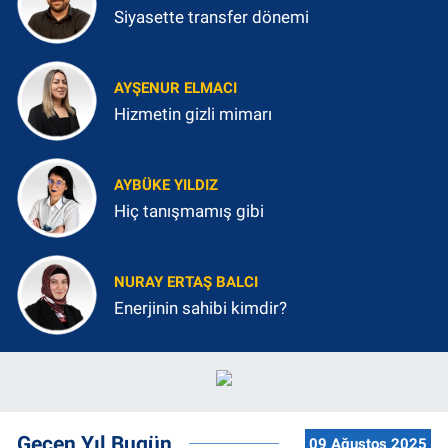
Siyasette transfer dönemi
AYŞENUR ELMACI
Hizmetin gizli mimarı
AYBÜKE YILDIZ
Hiç tanışmamış gibi
NURAY ERTAŞ BALCI
Enerjinin sahibi kimdir?
Geçen Yıl Bugün
09 Ağustos 2025