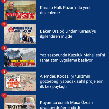
2
Karasu Halk Pazarı’nda yeni
düzenleme
3
Bakan Uraloğlu’ndan Karasu’yu
ilgilendiren müjde
4
Yaz sezonunda Kuzuluk Mahallesi’ni
rahatlatan uygulama başlıyor
5
Alemdar, Kocaali’yi turizmin
gözbebeği yapacak sahil projelerini
ilk kez paylaştı
6
Kuyumcu esnafı Musa Özcan
piyasayı değerlendirdi