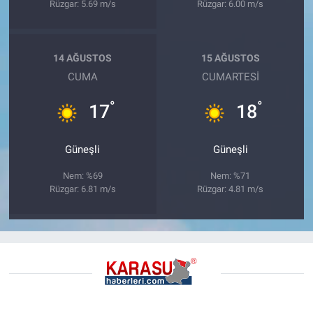
Rüzgar: 5.69 m/s
Rüzgar: 6.00 m/s
14 AĞUSTOS
15 AĞUSTOS
CUMA
CUMARTESI
°
°
17
18
Güneşli
Güneşli
Nem: %69
Nem: %71
Rüzgar: 6.81 m/s
Rüzgar: 4.81 m/s