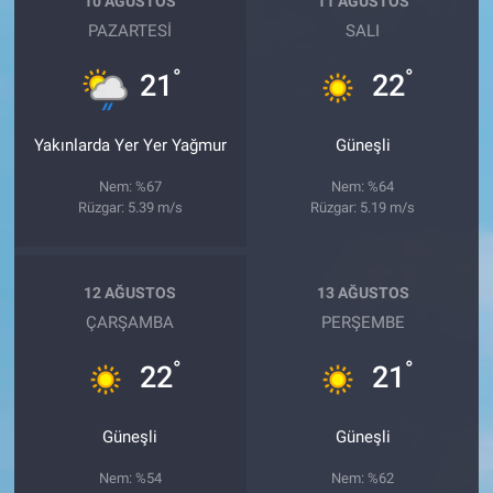
10 AĞUSTOS
11 AĞUSTOS
PAZARTESI
SALI
°
°
21
22
Yakınlarda Yer Yer Yağmur
Güneşli
Nem: %67
Nem: %64
Rüzgar: 5.39 m/s
Rüzgar: 5.19 m/s
12 AĞUSTOS
13 AĞUSTOS
ÇARŞAMBA
PERŞEMBE
°
°
22
21
Güneşli
Güneşli
Nem: %54
Nem: %62