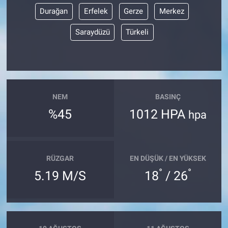
Durağan
Erfelek
Gerze
Merkez
Saraydüzü
Türkeli
NEM
BASINÇ
%45
1012 HPA
hpa
RÜZGAR
EN DÜŞÜK / EN YÜKSEK
°
°
5.19 M/S
18
/ 26