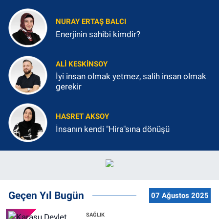
NURAY ERTAŞ BALCI
Enerjinin sahibi kimdir?
ALI KESKINSOY
İyi insan olmak yetmez, salih insan olmak
gerekir
HASRET AKSOY
İnsanın kendi "Hira"sına dönüşü
Geçen Yıl Bugün
07 Ağustos 2025
SAĞLIK