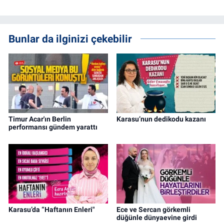
Bunlar da ilginizi çekebilir
Timur Acar'ın Berlin
Karasu’nun dedikodu kazanı
performansı gündem yarattı
Karasu’da “Haftanın Enleri"
Ece ve Sercan görkemli
düğünle dünyaevine girdi