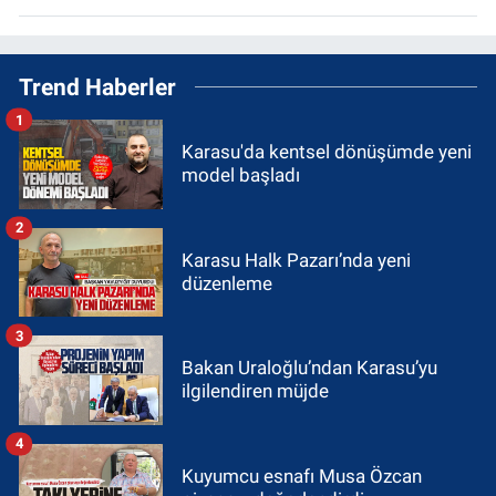
Trend Haberler
1
Karasu'da kentsel dönüşümde yeni
model başladı
2
Karasu Halk Pazarı’nda yeni
düzenleme
3
Bakan Uraloğlu’ndan Karasu’yu
ilgilendiren müjde
4
Kuyumcu esnafı Musa Özcan