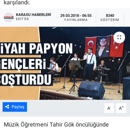
karşılandı.
KARASU HABERLERI
29.03.2018 - 06:55
8340
EDITÖR
YAYINLANMA
GÖSTERIM
Paylaş
-
+
A
A
Müzik Öğretmeni Tahir Gök öncülüğünde