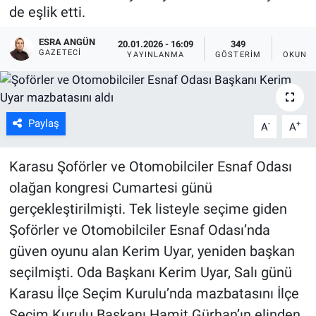
de eşlik etti.
ESRA ANGÜN
20.01.2026 - 16:09
349
1
GAZETECI
YAYINLANMA
GÖSTERIM
OKUNMA
Paylaş
-
+
A
A
Karasu Şoförler ve Otomobilciler Esnaf Odası
olağan kongresi Cumartesi günü
gerçekleştirilmişti. Tek listeyle seçime giden
Şoförler ve Otomobilciler Esnaf Odası’nda
güven oyunu alan Kerim Uyar, yeniden başkan
seçilmişti. Oda Başkanı Kerim Uyar, Salı günü
Karasu İlçe Seçim Kurulu’nda mazbatasını İlçe
Seçim Kurulu Başkanı Hamit Gürhan’ın elinden