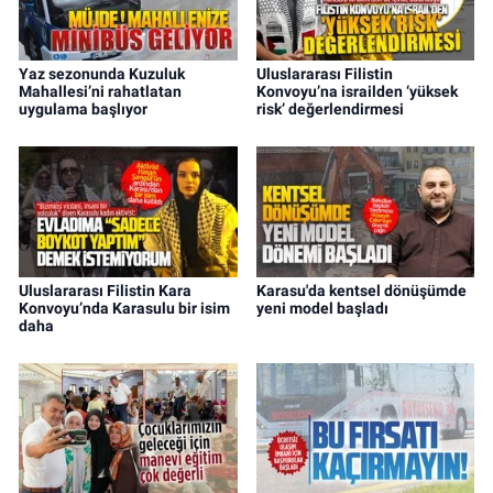
Yaz sezonunda Kuzuluk
Uluslararası Filistin
Mahallesi’ni rahatlatan
Konvoyu’na israilden ‘yüksek
uygulama başlıyor
risk’ değerlendirmesi
Uluslararası Filistin Kara
Karasu'da kentsel dönüşümde
Konvoyu’nda Karasulu bir isim
yeni model başladı
daha