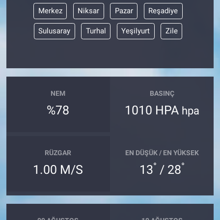
Merkez
Niksar
Pazar
Reşadiye
Sulusaray
Turhal
Yeşilyurt
Zile
NEM
BASINÇ
%78
1010 HPA
hpa
RÜZGAR
EN DÜŞÜK / EN YÜKSEK
°
°
1.00 M/S
13
/ 28