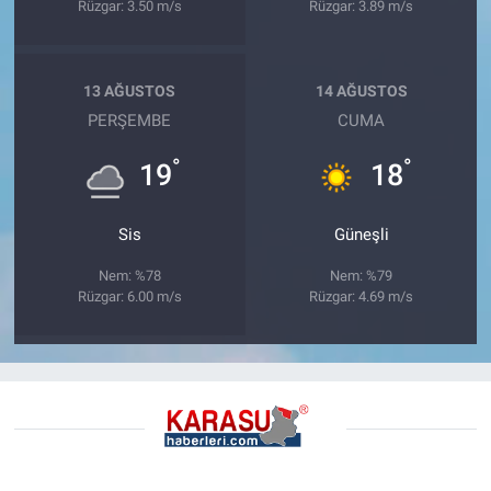
Rüzgar: 3.50 m/s
Rüzgar: 3.89 m/s
13 AĞUSTOS
14 AĞUSTOS
PERŞEMBE
CUMA
°
°
19
18
Sis
Güneşli
Nem: %78
Nem: %79
Rüzgar: 6.00 m/s
Rüzgar: 4.69 m/s