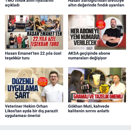
TMO fındık alım fiyatlarını
Hasan Sarıoğlu'ndan üreticiye
açıkladı
altın değerinde fındık uyarıları
Hasan Emanet’ten 22.yıla özel
AKSA geçişinde abone
teşekkür turu
numaraları değişiyor
Veteriner Hekim Orhan
Gökhan Muti, kahvede
Likos'tan ayda bir dış parazit
kalitenin sırrını anlattı
uygulaması önerisi