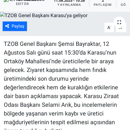
11.08.2025 - 10:26
2
4
EDITÖR
YAYINLANMA
PAYLAŞIM
GÖST
Paylaş
-
+
A
A
TZOB Genel Başkanı Şemsi Bayraktar, 12
Ağustos Salı günü saat 15:30’da Karasu’nun
Ortaköy Mahallesi’nde üreticilerle bir araya
gelecek. Ziyaret kapsamında hem fındık
üretimindeki son durumu yerinde
değerlendirecek hem de kuraklığın etkilerine
dair basın açıklaması yapacak. Karasu Ziraat
Odası Başkanı Selami Arık, bu incelemelerin
bölgede yaşanan verim kaybı ve üretici
mağduriyetlerinin tespit edilmesi açısından