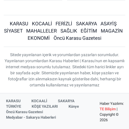
KARASU
KOCAALİ
FERİZLİ
SAKARYA
ASAYİŞ
SİYASET
MAHALLELER
SAĞLIK
EĞİTİM
MAGAZİN
EKONOMİ
Öncü Karasu Gazetesi
Sitede yayınlanan içerik ve yorumlardan yazarları sorumludur.
Yayınlanan yorumlardan Karasu Haberleri | Karasu'nun en kapsamlı
internet medyası sorumlu tutulamaz. Sitedeki tüm harici linkler ayrı
bir sayfada açılır. Sitemizde yayınlanan haber, köşe yazıları ve
fotoğraflar izin alınmaksızın kaynak gösterilse dahi, herhangi bir
ortamda kullanılamaz ve yayınlanamaz
KARASU
KOCAALİ
SAKARYA
Haber Yazılımı:
TÜRKİYE
KÖŞE YAZILARI
Künye
TE Bilişim
|
Öncü Karasu Gazetesi
Copyright ©
Medyabar - Sakarya Haberleri
2026