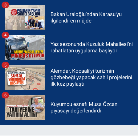
3
Bakan Uraloğlu’ndan Karasu’yu
ilgilendiren müjde
4
Yaz sezonunda Kuzuluk Mahallesi’ni
rahatlatan uygulama başlıyor
5
Alemdar, Kocaali’yi turizmin
gözbebeği yapacak sahil projelerini
ilk kez paylaştı
6
Kuyumcu esnafı Musa Özcan
piyasayı değerlendirdi