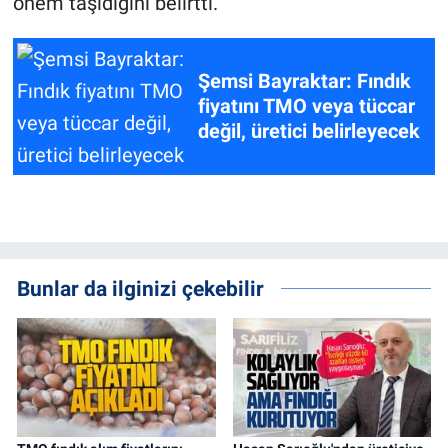
önem taşıdığını belirtti.
Şemsi Bayraktar: Fındık
fiyatını TMO veya tüccar
değil, üretici belirleyecek
Bunlar da ilginizi çekebilir