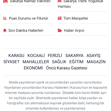
Sakarya Namaz Vakitleri
Sakarya Trafik Yoğunluk
Haritası
Puan Durumu ve Fikstür
Tüm Manşetler
Son Dakika Haberleri
Haber Arşivi
KARASU
KOCAALİ
FERİZLİ
SAKARYA
ASAYİŞ
SİYASET
MAHALLELER
SAĞLIK
EĞİTİM
MAGAZİN
EKONOMİ
Öncü Karasu Gazetesi
Sitede yayınlanan içerik ve yorumlardan yazarları sorumludur.
Yayınlanan yorumlardan Karasu Haberleri | Karasu'nun en kapsamlı
internet medyası sorumlu tutulamaz. Sitedeki tüm harici linkler ayrı
bir sayfada açılır. Sitemizde yayınlanan haber, köşe yazıları ve
fotoğraflar izin alınmaksızın kaynak gösterilse dahi, herhangi bir
ortamda kullanılamaz ve yayınlanamaz