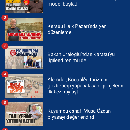
model başladı
2
Karasu Halk Pazarı’nda yeni
düzenleme
3
Bakan Uraloğlu’ndan Karasu’yu
ilgilendiren müjde
4
Alemdar, Kocaali’yi turizmin
gözbebeği yapacak sahil projelerini
ilk kez paylaştı
5
Kuyumcu esnafı Musa Özcan
piyasayı değerlendirdi