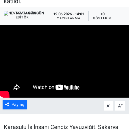
katıldı.
NEVTAN ANGÜN
19.06.2026 - 14:01
10
EDITÖR
YAYINLANMA
GÖSTERIM
Paylaş
-
+
A
A
Karasulu İş İnsanı Cengiz Yavuzyiğit, Sakarya