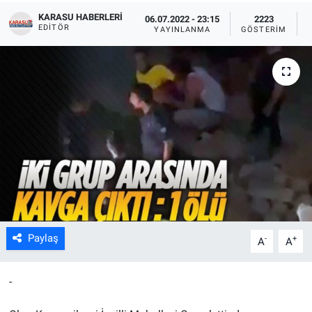
KARASU HABERLERI
06.07.2022 - 23:15
2223
EDITÖR
YAYINLANMA
GÖSTERIM
Paylaş
-
+
A
A
-