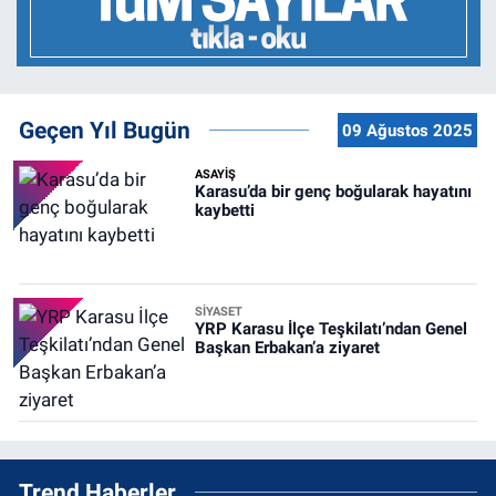
Geçen Yıl Bugün
09 Ağustos 2025
ASAYİŞ
Karasu’da bir genç boğularak hayatını
kaybetti
SİYASET
YRP Karasu İlçe Teşkilatı’ndan Genel
Başkan Erbakan’a ziyaret
Trend Haberler