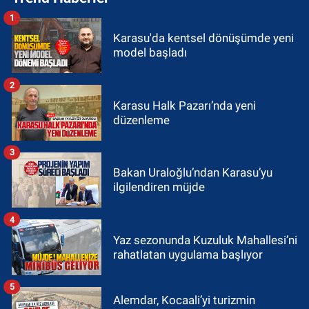
1
Karasu'da kentsel dönüşümde yeni
model başladı
2
Karasu Halk Pazarı’nda yeni
düzenleme
3
Bakan Uraloğlu’ndan Karasu’yu
ilgilendiren müjde
4
Yaz sezonunda Kuzuluk Mahallesi’ni
rahatlatan uygulama başlıyor
5
Alemdar, Kocaali’yi turizmin