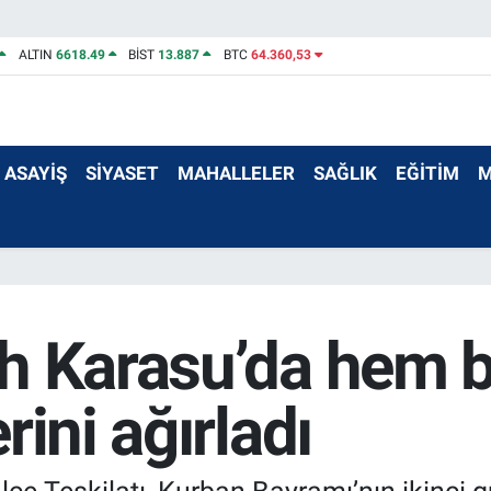
ALTIN
6618.49
BİST
13.887
BTC
64.360,53
ASAYİŞ
SİYASET
MAHALLELER
SAĞLIK
EĞİTİM
M
h Karasu’da hem b
ini ağırladı