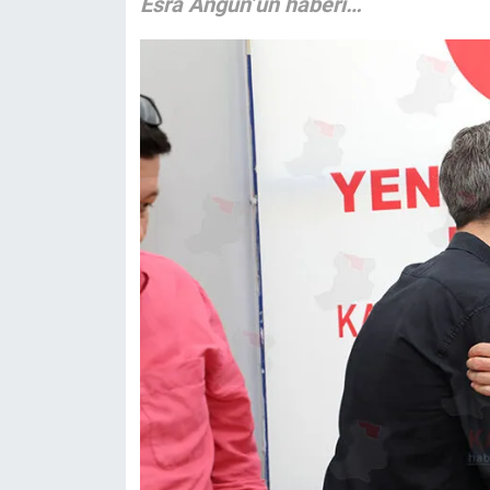
Esra Angün’ün haberi…