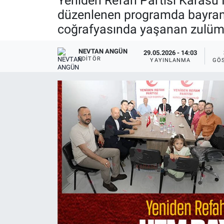
Yeniden Refah Partisi Karasu İ
düzenlenen programda bayram
coğrafyasında yaşanan zulüm v
NEVTAN ANGÜN
29.05.2026 - 14:03
EDITÖR
YAYINLANMA
GÖ