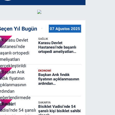
Geçen Yıl Bugün
07 Ağustos 2025
SAĞLIK
Karasu Devlet
Hastanesi’nde başarılı
ortopedi ameliyatları
gerçekleştirildi
EKONOMİ
Başkan Arık fındık
fiyatının açıklanmasının
ardından
değerlendirmede
bulundu
SAKARYA
Bisiklet Vadisi’nde 54
şanslı kişi bisiklet sahibi