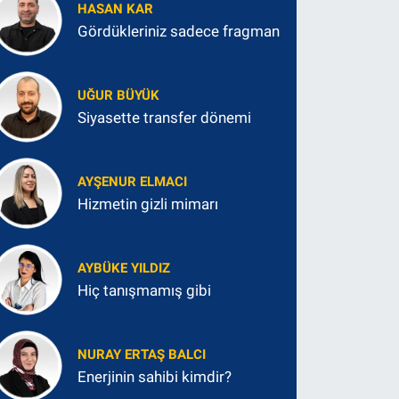
HASAN KAR
Gördükleriniz sadece fragman
UĞUR BÜYÜK
Siyasette transfer dönemi
AYŞENUR ELMACI
Hizmetin gizli mimarı
AYBÜKE YILDIZ
Hiç tanışmamış gibi
NURAY ERTAŞ BALCI
Enerjinin sahibi kimdir?