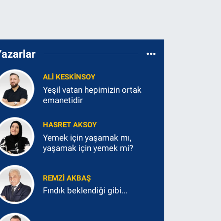
Yazarlar
ALI KESKINSOY
Yeşil vatan hepimizin ortak
emanetidir
HASRET AKSOY
Yemek için yaşamak mı,
yaşamak için yemek mi?
REMZI AKBAŞ
Fındık beklendiği gibi...