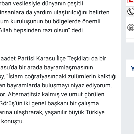
rban vesilesiyle dünyanın çeşitli
nsanlara da yardım ulaştırıldığını belirten
oplum kuruluşunun bu bölgelerde önemli
Allah hepsinden razı olsun” dedi.
adet Partisi Karasu İlçe Teşkilatı da bir
arasu’da bir arada bayramlaşmasının
Y
y, “İslam coğrafyasındaki zulümlerin kalktığı
an bayramlarda buluşmayı niyaz ediyorum.
r. Alternatifsiz kalmış ve umut görülen
i Görüş’ün iki genel başkanı bir çalışma
arına ulaştırarak, yaşanılır büyük Türkiye
 konuştu.