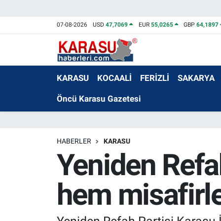
07-08-2026
USD
47,7069
EUR
55,0265
GBP
64,1897
KARASU
KOCAALİ
FERİZLİ
SAKARYA
Öncü Karasu Gazetesi
HABERLER
KARASU
Yeniden Refa
hem misafirler