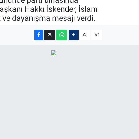
gününde parti binasında
şkanı Hakkı İskender, İslam
k ve dayanışma mesajı verdi.
-
+
A
A