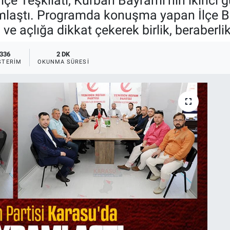
lçe Teşkilatı, Kurban Bayramı’nın ikinci 
laştı. Programda konuşma yapan İlçe Ba
e açlığa dikkat çekerek birlik, beraberli
336
2 DK
STERIM
OKUNMA SÜRESI