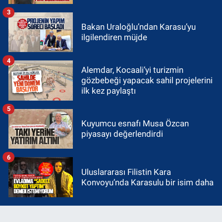
3
Bakan Uraloğlu’ndan Karasu’yu
ilgilendiren müjde
4
Alemdar, Kocaali’yi turizmin
gözbebeği yapacak sahil projelerini
ilk kez paylaştı
5
Kuyumcu esnafı Musa Özcan
piyasayı değerlendirdi
6
Uluslararası Filistin Kara
Konvoyu’nda Karasulu bir isim daha