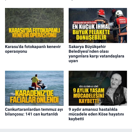
Karasu’da fotokapanlı kenevir
Sakarya Büyükşehir
operasyonu
Belediyesi’nden olası
yangınlara karşı vatandaşlara
uyarı
Cankurtaranlardan temmuz ayı
9 aydır amansız hastalıkla
bilançosu: 141 can kurtarıldı
mücadele eden Köse hayatını
kaybetti