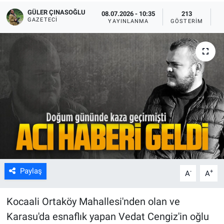
GÜLER ÇINASOĞLU
08.07.2026 - 10:35
213
GAZETECI
YAYINLANMA
GÖSTERIM
O
Paylaş
-
+
A
A
Kocaali Ortaköy Mahallesi'nden olan ve
Karasu'da esnaflık yapan Vedat Cengiz'in oğlu