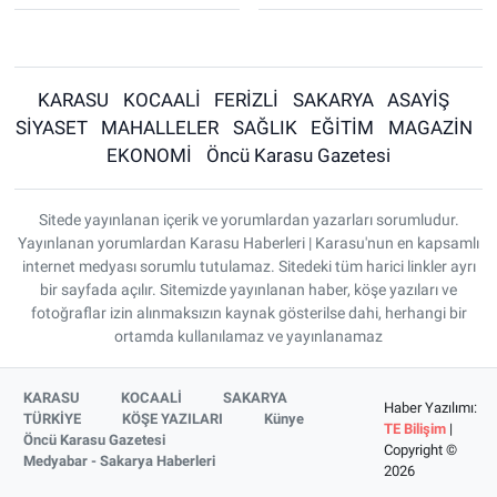
KARASU
KOCAALİ
FERİZLİ
SAKARYA
ASAYİŞ
SİYASET
MAHALLELER
SAĞLIK
EĞİTİM
MAGAZİN
EKONOMİ
Öncü Karasu Gazetesi
Sitede yayınlanan içerik ve yorumlardan yazarları sorumludur.
Yayınlanan yorumlardan Karasu Haberleri | Karasu'nun en kapsamlı
internet medyası sorumlu tutulamaz. Sitedeki tüm harici linkler ayrı
bir sayfada açılır. Sitemizde yayınlanan haber, köşe yazıları ve
fotoğraflar izin alınmaksızın kaynak gösterilse dahi, herhangi bir
ortamda kullanılamaz ve yayınlanamaz
KARASU
KOCAALİ
SAKARYA
Haber Yazılımı:
TÜRKİYE
KÖŞE YAZILARI
Künye
TE Bilişim
|
Öncü Karasu Gazetesi
Copyright ©
Medyabar - Sakarya Haberleri
2026