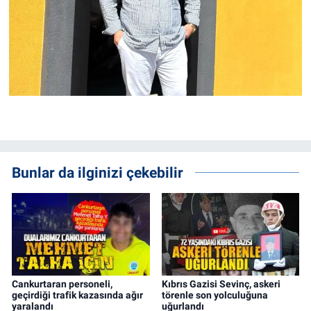
Bunlar da ilginizi çekebilir
Cankurtaran personeli,
Kıbrıs Gazisi Sevinç, askeri
geçirdiği trafik kazasında ağır
törenle son yolculuğuna
yaralandı
uğurlandı