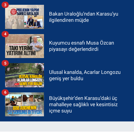
3
Bakan Uraloğlu’ndan Karasu’yu
ilgilendiren müjde
4
Kuyumcu esnafı Musa Özcan
piyasayı değerlendirdi
5
Ulusal kanalda, Acarlar Longozu
geniş yer buldu
6
Büyükşehir’den Karasu’daki üç
mahalleye sağlıklı ve kesintisiz
içme suyu