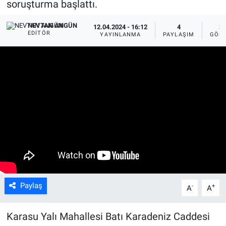
soruşturma başlattı.
NEVTAN ANGÜN
12.04.2024 - 16:12
4
31
EDITÖR
YAYINLANMA
PAYLAŞIM
GÖST
Paylaş
-
+
A
A
Karasu Yalı Mahallesi Batı Karadeniz Caddesi