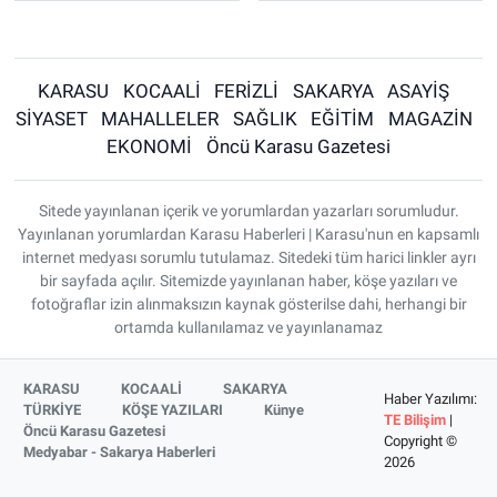
KARASU
KOCAALİ
FERİZLİ
SAKARYA
ASAYİŞ
SİYASET
MAHALLELER
SAĞLIK
EĞİTİM
MAGAZİN
EKONOMİ
Öncü Karasu Gazetesi
Sitede yayınlanan içerik ve yorumlardan yazarları sorumludur.
Yayınlanan yorumlardan Karasu Haberleri | Karasu'nun en kapsamlı
internet medyası sorumlu tutulamaz. Sitedeki tüm harici linkler ayrı
bir sayfada açılır. Sitemizde yayınlanan haber, köşe yazıları ve
fotoğraflar izin alınmaksızın kaynak gösterilse dahi, herhangi bir
ortamda kullanılamaz ve yayınlanamaz
KARASU
KOCAALİ
SAKARYA
Haber Yazılımı:
TÜRKİYE
KÖŞE YAZILARI
Künye
TE Bilişim
|
Öncü Karasu Gazetesi
Copyright ©
Medyabar - Sakarya Haberleri
2026