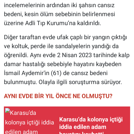
incelemelerinin ardından iki şahsın cansız
bedeni, kesin ölüm sebebinin belirlenmesi
üzerine Adli Tıp Kurumu’na kaldırıldı.
Diğer taraftan evde ufak çaplı bir yangın çıktığı
ve koltuk, perde ile sandalyelerin yandığı da
öğrenildi. Aynı evde 2 Nisan 2023 tarihinde kalp
damar hastalığı sebebiyle hayatını kaybeden
İsmail Aydemir'in (61) de cansız bedeni
bulunmuştu. Olayla ilgili soruşturma sürüyor.
AYNI EVDE BİR YIL ÖNCE NE OLMUŞTU?
Karasu’da kolonya içtiği
iddia edilen adam