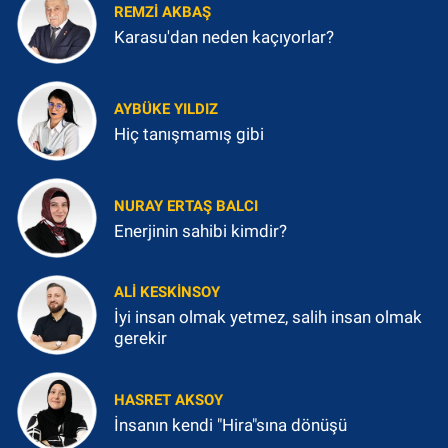
REMZI AKBAŞ
Karasu'dan neden kaçıyorlar?
AYBÜKE YILDIZ
Hiç tanışmamış gibi
NURAY ERTAŞ BALCI
Enerjinin sahibi kimdir?
ALI KESKINSOY
İyi insan olmak yetmez, salih insan olmak
gerekir
HASRET AKSOY
İnsanın kendi "Hira"sına dönüşü