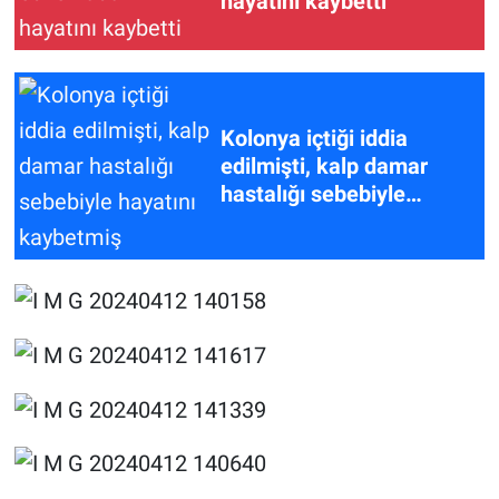
hayatını kaybetti
Kolonya içtiği iddia
edilmişti, kalp damar
hastalığı sebebiyle
hayatını kaybetmiş