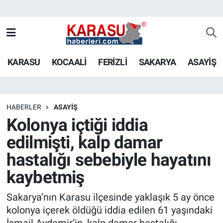
KARASU
KOCAALİ
FERİZLİ
SAKARYA
ASAYİŞ
HABERLER
ASAYİŞ
Kolonya içtiği iddia
edilmişti, kalp damar
hastalığı sebebiyle hayatını
kaybetmiş
Sakarya’nın Karasu ilçesinde yaklaşık 5 ay önce
kolonya içerek öldüğü iddia edilen 61 yaşındaki
İsmail Aydemir’in, kalp damar hastalığı