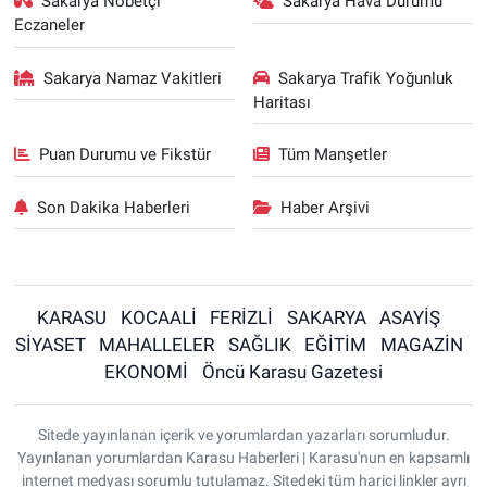
Sakarya Nöbetçi
Sakarya Hava Durumu
Eczaneler
Sakarya Namaz Vakitleri
Sakarya Trafik Yoğunluk
Haritası
Puan Durumu ve Fikstür
Tüm Manşetler
Son Dakika Haberleri
Haber Arşivi
KARASU
KOCAALİ
FERİZLİ
SAKARYA
ASAYİŞ
SİYASET
MAHALLELER
SAĞLIK
EĞİTİM
MAGAZİN
EKONOMİ
Öncü Karasu Gazetesi
Sitede yayınlanan içerik ve yorumlardan yazarları sorumludur.
Yayınlanan yorumlardan Karasu Haberleri | Karasu'nun en kapsamlı
internet medyası sorumlu tutulamaz. Sitedeki tüm harici linkler ayrı