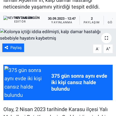
neticesinde yaşamını yitirdiği tespit edildi.
NEVTAN ANGÜN
30.09.2023 - 12:47
2
64
EDITÖR
YAYINLANMA
PAYLAŞIM
GÖST
Paylaş
-
+
A
A
375 gün sonra aynı evde
iki kişi cansız halde
bulundu
Olay, 2 Nisan 2023 tarihinde Karasu ilçesi Yalı