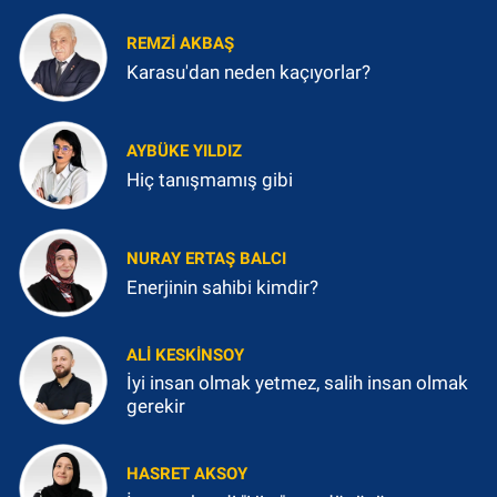
REMZI AKBAŞ
Karasu'dan neden kaçıyorlar?
AYBÜKE YILDIZ
Hiç tanışmamış gibi
NURAY ERTAŞ BALCI
Enerjinin sahibi kimdir?
ALI KESKINSOY
İyi insan olmak yetmez, salih insan olmak
gerekir
HASRET AKSOY