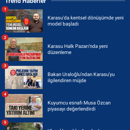
Trend Haberler
1
Karasu'da kentsel dönüşümde yeni
model başladı
2
Karasu Halk Pazarı’nda yeni
düzenleme
3
Bakan Uraloğlu’ndan Karasu’yu
ilgilendiren müjde
4
Kuyumcu esnafı Musa Özcan
piyasayı değerlendirdi
5