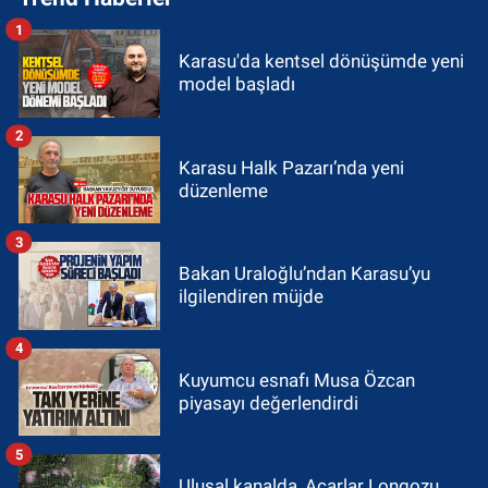
1
Karasu'da kentsel dönüşümde yeni
model başladı
2
Karasu Halk Pazarı’nda yeni
düzenleme
3
Bakan Uraloğlu’ndan Karasu’yu
ilgilendiren müjde
4
Kuyumcu esnafı Musa Özcan
piyasayı değerlendirdi
5
Ulusal kanalda, Acarlar Longozu