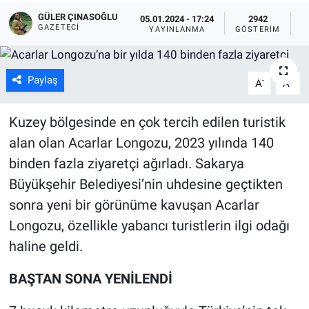
GÜLER ÇINASOĞLU
05.01.2024 - 17:24
2942
GAZETECI
YAYINLANMA
GÖSTERIM
O
Paylaş
-
+
A
A
Kuzey bölgesinde en çok tercih edilen turistik
alan olan Acarlar Longozu, 2023 yılında 140
binden fazla ziyaretçi ağırladı. Sakarya
Büyükşehir Belediyesi’nin uhdesine geçtikten
sonra yeni bir görünüme kavuşan Acarlar
Longozu, özellikle yabancı turistlerin ilgi odağı
haline geldi.
BAŞTAN SONA YENİLENDİ