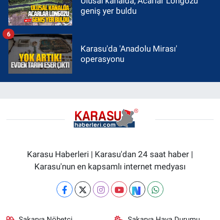
Ulusal kanalda, Acarlar Longozu
geniş yer buldu
6
Karasu'da 'Anadolu Mirası'
operasyonu
Karasu Haberleri | Karasu'dan 24 saat haber |
Karasu'nun en kapsamlı internet medyası
Sakarya Nöbetçi
Sakarya Hava Durumu