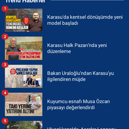
Trend Haberler
1
Karasu'da kentsel dönüşümde yeni
model başladı
2
Karasu Halk Pazarı’nda yeni
düzenleme
3
Bakan Uraloğlu’ndan Karasu’yu
ilgilendiren müjde
4
Kuyumcu esnafı Musa Özcan
piyasayı değerlendirdi
5