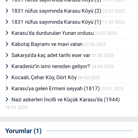
1831 nüfus sayımında Karasu Köyü (2)
25.07.2025
1831 nüfus sayımında Karasu Köyü (1)
11.07.2025
Karasu’da durdurulan Yunan ordusu
04.07.2025
Kabotaj Bayramı ve mavi vatan
27.06.2025
Sakarya’da kaç adet tarihi eser var
01.05.2025
Karadeniz’in ismi nereden geliyor?
24.04.2025
Kocaali, Çehar Köy, Dört Köy
06.03.2025
Karasu’ya gelen Ermeni seyyah (1817)
23.01.2025
Nazi askerleri İncilli ve Küçük Karasu’da (1944)
16.01.2025
Yorumlar (1)