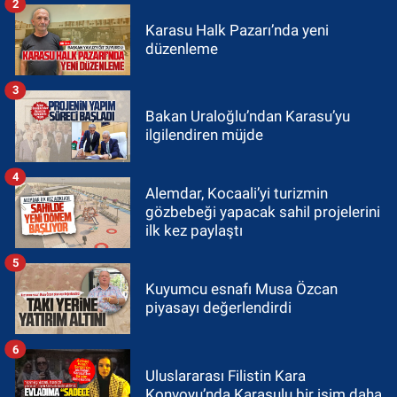
2
Karasu Halk Pazarı’nda yeni
düzenleme
3
Bakan Uraloğlu’ndan Karasu’yu
ilgilendiren müjde
4
Alemdar, Kocaali’yi turizmin
gözbebeği yapacak sahil projelerini
ilk kez paylaştı
5
Kuyumcu esnafı Musa Özcan
piyasayı değerlendirdi
6
Uluslararası Filistin Kara
Konvoyu’nda Karasulu bir isim daha