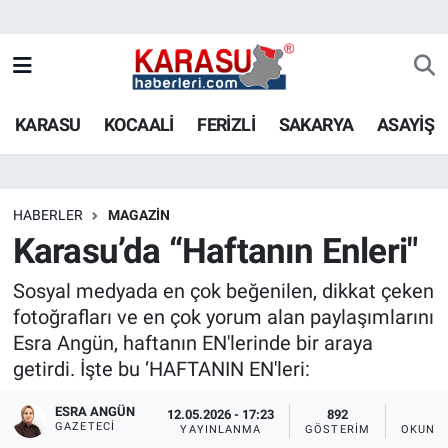
KARASU
KOCAALİ
FERİZLİ
SAKARYA
ASAYİŞ
HABERLER
MAGAZİN
Karasu’da “Haftanın Enleri"
Sosyal medyada en çok beğenilen, dikkat çeken
fotoğrafları ve en çok yorum alan paylaşımlarını
Esra Angün, haftanın EN'lerinde bir araya
getirdi. İşte bu ‘HAFTANIN EN'leri:
ESRA ANGÜN
12.05.2026 - 17:23
892
2
GAZETECI
YAYINLANMA
GÖSTERIM
OKUNMA