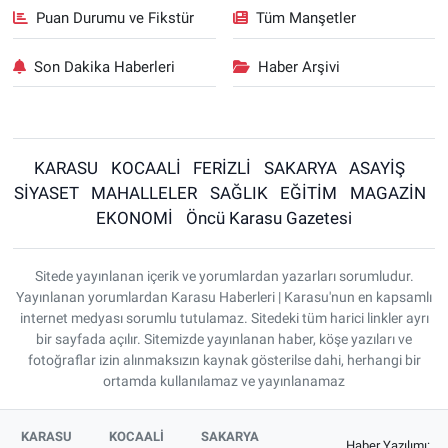
Puan Durumu ve Fikstür
Tüm Manşetler
Son Dakika Haberleri
Haber Arşivi
KARASU
KOCAALİ
FERİZLİ
SAKARYA
ASAYİŞ
SİYASET
MAHALLELER
SAĞLIK
EĞİTİM
MAGAZİN
EKONOMİ
Öncü Karasu Gazetesi
Sitede yayınlanan içerik ve yorumlardan yazarları sorumludur.
Yayınlanan yorumlardan Karasu Haberleri | Karasu'nun en kapsamlı
internet medyası sorumlu tutulamaz. Sitedeki tüm harici linkler ayrı
bir sayfada açılır. Sitemizde yayınlanan haber, köşe yazıları ve
fotoğraflar izin alınmaksızın kaynak gösterilse dahi, herhangi bir
ortamda kullanılamaz ve yayınlanamaz
KARASU
KOCAALİ
SAKARYA
Haber Yazılımı: