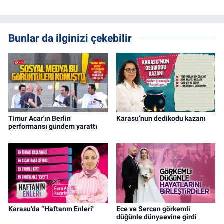
Bunlar da ilginizi çekebilir
Timur Acar'ın Berlin
Karasu’nun dedikodu kazanı
performansı gündem yarattı
Karasu’da “Haftanın Enleri"
Ece ve Sercan görkemli
düğünle dünyaevine girdi