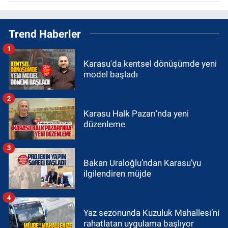
Trend Haberler
1
Karasu'da kentsel dönüşümde yeni
model başladı
2
Karasu Halk Pazarı’nda yeni
düzenleme
3
Bakan Uraloğlu’ndan Karasu’yu
ilgilendiren müjde
4
Yaz sezonunda Kuzuluk Mahallesi’ni
rahatlatan uygulama başlıyor