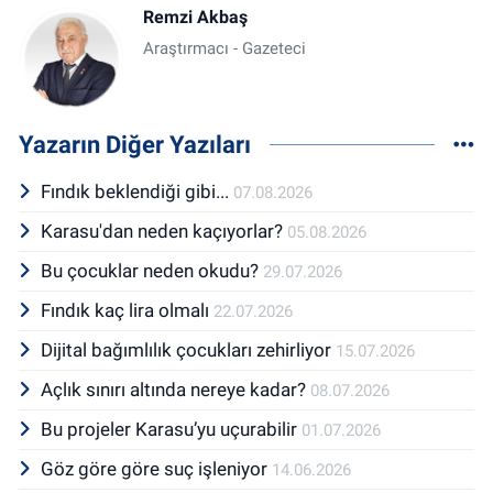
Remzi Akbaş
Araştırmacı - Gazeteci
Yazarın Diğer Yazıları
Fındık beklendiği gibi...
07.08.2026
Karasu'dan neden kaçıyorlar?
05.08.2026
Bu çocuklar neden okudu?
29.07.2026
Fındık kaç lira olmalı
22.07.2026
Dijital bağımlılık çocukları zehirliyor
15.07.2026
Açlık sınırı altında nereye kadar?
08.07.2026
Bu projeler Karasu’yu uçurabilir
01.07.2026
Göz göre göre suç işleniyor
14.06.2026