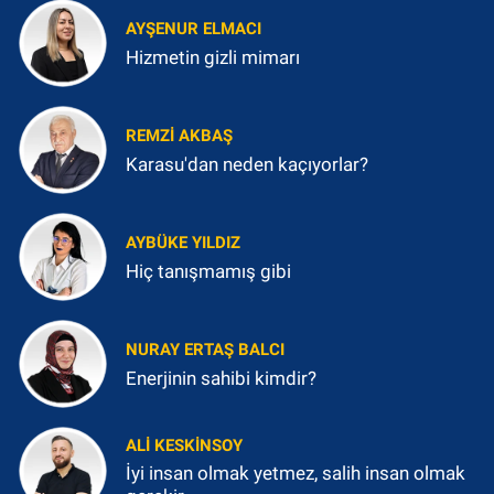
AYŞENUR ELMACI
Hizmetin gizli mimarı
REMZI AKBAŞ
Karasu'dan neden kaçıyorlar?
AYBÜKE YILDIZ
Hiç tanışmamış gibi
NURAY ERTAŞ BALCI
Enerjinin sahibi kimdir?
ALI KESKINSOY
İyi insan olmak yetmez, salih insan olmak