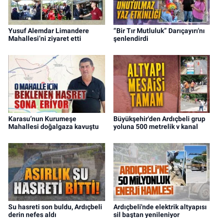
Yusuf Alemdar Limandere
“Bir Tır Mutluluk” Darıçayırı'nı
Mahallesi’ni ziyaret etti
şenlendirdi
Karasu’nun Kurumeşe
Büyükşehir'den Ardıçbeli grup
Mahallesi doğalgaza kavuştu
yoluna 500 metrelik v kanal
Su hasreti son buldu, Ardıçbeli
Ardıçbeli'nde elektrik altyapısı
derin nefes aldı
sil baştan yenileniyor