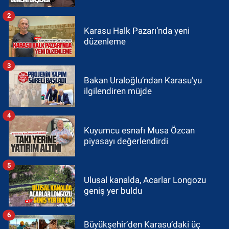
2
Karasu Halk Pazarı’nda yeni
düzenleme
3
Bakan Uraloğlu’ndan Karasu’yu
ilgilendiren müjde
4
Kuyumcu esnafı Musa Özcan
piyasayı değerlendirdi
5
Ulusal kanalda, Acarlar Longozu
geniş yer buldu
6
Büyükşehir’den Karasu’daki üç