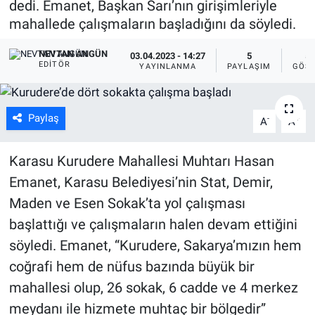
dedi. Emanet, Başkan Sarı’nın girişimleriyle
mahallede çalışmaların başladığını da söyledi.
NEVTAN ANGÜN
03.04.2023 - 14:27
5
50
EDITÖR
YAYINLANMA
PAYLAŞIM
GÖST
Paylaş
-
+
A
A
Karasu Kurudere Mahallesi Muhtarı Hasan
Emanet, Karasu Belediyesi’nin Stat, Demir,
Maden ve Esen Sokak’ta yol çalışması
başlattığı ve çalışmaların halen devam ettiğini
söyledi. Emanet, “Kurudere, Sakarya’mızın hem
coğrafi hem de nüfus bazında büyük bir
mahallesi olup, 26 sokak, 6 cadde ve 4 merkez
meydanı ile hizmete muhtaç bir bölgedir”