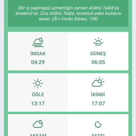
(Bir iş yapmaya) azmettiğin zaman Allâhü Teâlâ'ya
tevekkül et. Zira Allâhü Teâlâ, tevekkül eden kullarını
sever. (Âl-i İmrân Sûresi, 159)
İMSAK
GÜNEŞ
04:29
06:05
ÖĞLE
İKINDI
13:17
17:07
AKŞAM
YATSI