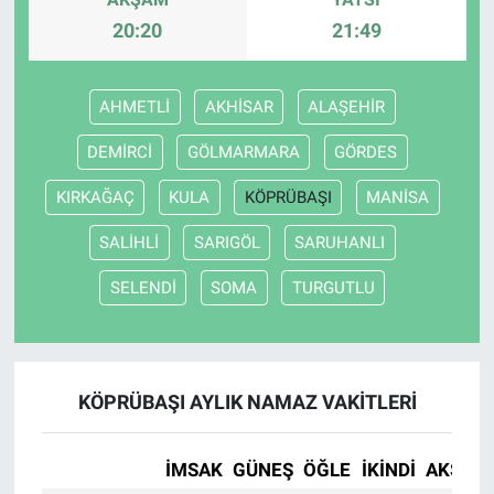
20:20
21:49
AHMETLİ
AKHİSAR
ALAŞEHİR
DEMİRCİ
GÖLMARMARA
GÖRDES
KIRKAĞAÇ
KULA
KÖPRÜBAŞI
MANİSA
SALİHLİ
SARIGÖL
SARUHANLI
SELENDİ
SOMA
TURGUTLU
KÖPRÜBAŞI AYLIK NAMAZ VAKITLERI
İMSAK
GÜNEŞ
ÖĞLE
İKINDI
AKŞAM