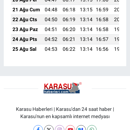
21 Ağu Cum
04:48
06:18
13:15
16:59
20:01
22 Ağu Cts
04:50
06:19
13:14
16:58
20:00
23 Ağu Paz
04:51
06:20
13:14
16:58
19:58
24 Ağu Pts
04:52
06:21
13:14
16:57
19:57
25 Ağu Sal
04:53
06:22
13:14
16:56
19:55
Karasu Haberleri | Karasu'dan 24 saat haber |
Karasu'nun en kapsamlı internet medyası