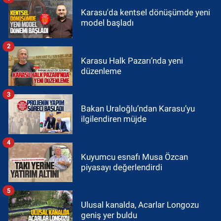
Karasu'da kentsel dönüşümde yeni
model başladı
2
Karasu Halk Pazarı’nda yeni
düzenleme
3
Bakan Uraloğlu’ndan Karasu’yu
ilgilendiren müjde
4
Kuyumcu esnafı Musa Özcan
piyasayı değerlendirdi
5
Ulusal kanalda, Acarlar Longozu
geniş yer buldu