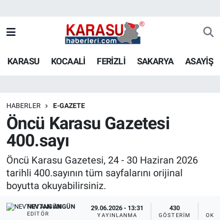
KARASU
KOCAALİ
FERİZLİ
SAKARYA
ASAYİŞ
HABERLER
E-GAZETE
Öncü Karasu Gazetesi
400.sayı
Öncü Karasu Gazetesi, 24 - 30 Haziran 2026
tarihli 400.sayının tüm sayfalarını orijinal
boyutta okuyabilirsiniz.
NEVTAN ANGÜN
29.06.2026 - 13:31
430
EDITÖR
YAYINLANMA
GÖSTERIM
OKU