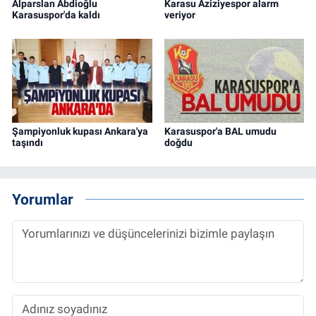
Alparslan Abdioğlu
Karasu Aziziyespor alarm
Karasuspor'da kaldı
veriyor
Şampiyonluk kupası Ankara'ya
Karasuspor'a BAL umudu
taşındı
doğdu
Yorumlar