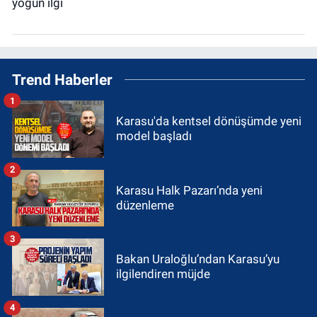
Trend Haberler
1
Karasu'da kentsel dönüşümde yeni
model başladı
2
Karasu Halk Pazarı’nda yeni
düzenleme
3
Bakan Uraloğlu’ndan Karasu’yu
ilgilendiren müjde
4