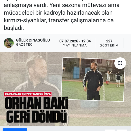
anlaşmaya vardı. Yeni sezona mütevazı ama
mücadeleci bir kadroyla hazırlanacak olan
kırmızı-siyahlılar, transfer çalışmalarına da
başladı.
GÜLER ÇINASOĞLU
07.07.2026 - 12:34
227
GAZETECI
YAYINLANMA
GÖSTERIM
O