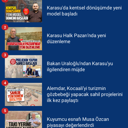
Karasu'da kentsel dönüşümde yeni
model başladı
2
Karasu Halk Pazarı’nda yeni
düzenleme
3
Bakan Uraloğlu’ndan Karasu’yu
ilgilendiren müjde
4
Alemdar, Kocaali’yi turizmin
gözbebeği yapacak sahil projelerini
ilk kez paylaştı
5
Kuyumcu esnafı Musa Özcan
piyasayı değerlendirdi