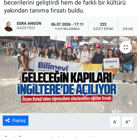
becerilerini geliştirdi hem de farklı bir kültürü
yakından tanıma fırsatı buldu.
ESRA ANGÜN
06.07.2026 - 17:11
222
1
GAZETECI
YAYINLANMA
GÖSTERIM
OKUNMA
Paylaş
-
+
A
A