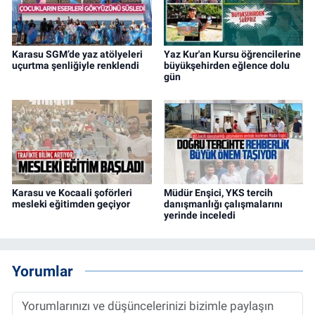
Karasu SGM’de yaz atölyeleri
Yaz Kur'an Kursu öğrencilerine
uçurtma şenliğiyle renklendi
büyükşehirden eğlence dolu
gün
Karasu ve Kocaali şoförleri
Müdür Enşici, YKS tercih
mesleki eğitimden geçiyor
danışmanlığı çalışmalarını
yerinde inceledi
Yorumlar