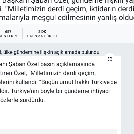
t Başkanı Şaban Özel, gündeme ilişkin ya
i. “Milletimizin derdi geçim, iktidarın der
şmalarıyla meşgul edilmesinin yanlış olduğ
657
2 DK
GÖSTERIM
OKUNMA SÜRESI
kanı Şaban Özel basın açıklamasında
iren Özel, “Milletimizin derdi geçim,
elerini kullandı. “Bugün umut hakkı Türkiye’de
ir. Türkiye’nin böyle bir gündeme ihtiyacı
sözlerle sürdürdü: