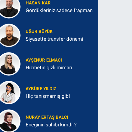
HASAN KAR
Gördükleriniz sadece fragman
UĞUR BÜYÜK
Siyasette transfer dönemi
AYŞENUR ELMACI
Hizmetin gizli mimarı
AYBÜKE YILDIZ
Hiç tanışmamış gibi
NURAY ERTAŞ BALCI
Enerjinin sahibi kimdir?