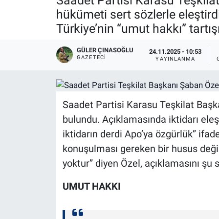
Saadet Partisi Karasu Teşkila
hükümeti sert sözlerle eleştird
Türkiye’nin “umut hakkı” tartı
GÜLER ÇINASOĞLU
24.11.2025 - 10:53
GAZETECI
YAYINLANMA
Saadet Partisi Karasu Teşkilat Baş
bulundu. Açıklamasında iktidarı eleşt
iktidarın derdi Apo’ya özgürlük” ifad
konuşulması gereken bir husus değild
yoktur” diyen Özel, açıklamasını şu 
UMUT HAKKI