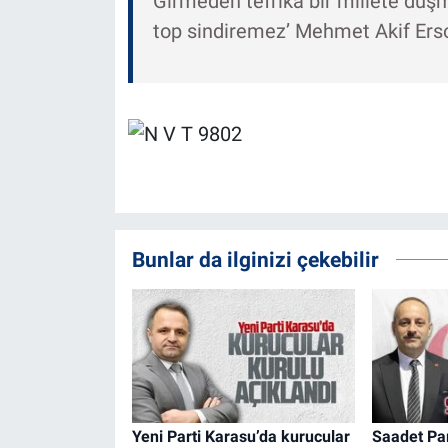
Girmeden tefrika bir millete düş
top sindiremez’ Mehmet Akif Erso
Bunlar da ilginizi çekebilir
Yeni Parti Karasu’da kurucular
Saadet Par