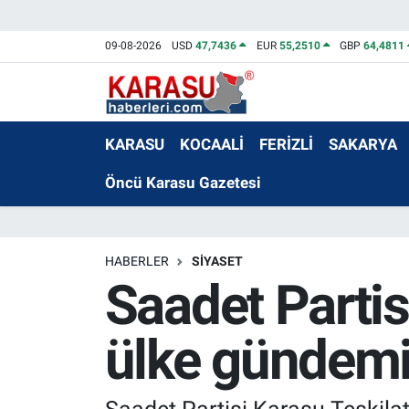
09-08-2026
USD
47,7436
EUR
55,2510
GBP
64,4811
KARASU
KOCAALİ
FERİZLİ
SAKARYA
Öncü Karasu Gazetesi
HABERLER
SİYASET
Saadet Partis
ülke gündemi