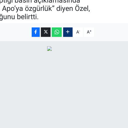
ptığı basın açıklamasında
di Apo’ya özgürlük” diyen Özel,
unu belirtti.
-
+
A
A