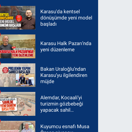
Karasu'da kentsel
dönüşümde yeni model
başladı
Karasu Halk Pazarı’nda
yeni düzenleme
Bakan Uraloğlu’ndan
Karasu’yu ilgilendiren
müjde
Alemdar, Kocaali’yi
turizmin gözbebeği
yapacak sahil
projelerini ilk kez
paylaştı
Kuyumcu esnafı Musa