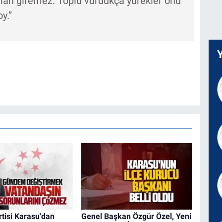
man giremez. Toplu vurdukça yürekler onu
y.”
tisi Karasu'dan
Genel Başkan Özgür Özel, Yeni