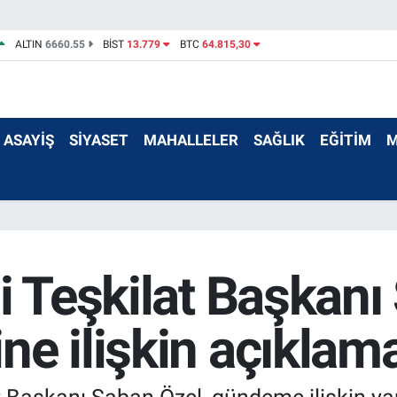
ALTIN
6660.55
BİST
13.779
BTC
64.815,30
ASAYİŞ
SİYASET
MAHALLELER
SAĞLIK
EĞİTİM
M
i Teşkilat Başkanı
ne ilişkin açıkla