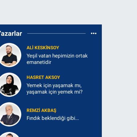
Yazarlar
ALI KESKINSOY
Yeşil vatan hepimizin ortak
emanetidir
HASRET AKSOY
Yemek için yaşamak mı,
yaşamak için yemek mi?
REMZI AKBAŞ
Fındık beklendiği gibi...