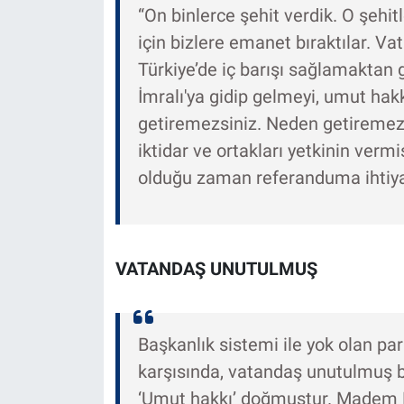
“On binlerce şehit verdik. O şehi
için bizlere emanet bıraktılar. V
Türkiye’de iç barışı sağlamaktan ge
İmralı'ya gidip gelmeyi, umut hak
getiremezsiniz. Neden getiremez
iktidar ve ortakları yetkinin verm
olduğu zaman referanduma ihtiy
VATANDAŞ UNUTULMUŞ
Başkanlık sistemi ile yok olan pa
karşısında, vatandaş unutulmuş b
‘Umut hakkı’ doğmuştur. Madem Kü