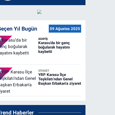
Geçen Yıl Bugün
09 Ağustos 2025
ASAYİŞ
Karasu’da bir genç
boğularak hayatını
kaybetti
SİYASET
YRP Karasu İlçe
Teşkilatı’ndan Genel
Başkan Erbakan’a ziyaret
Trend Haberler