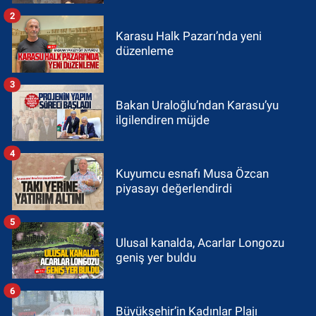
2
Karasu Halk Pazarı’nda yeni
düzenleme
3
Bakan Uraloğlu’ndan Karasu’yu
ilgilendiren müjde
4
Kuyumcu esnafı Musa Özcan
piyasayı değerlendirdi
5
Ulusal kanalda, Acarlar Longozu
geniş yer buldu
6
Büyükşehir’in Kadınlar Plajı