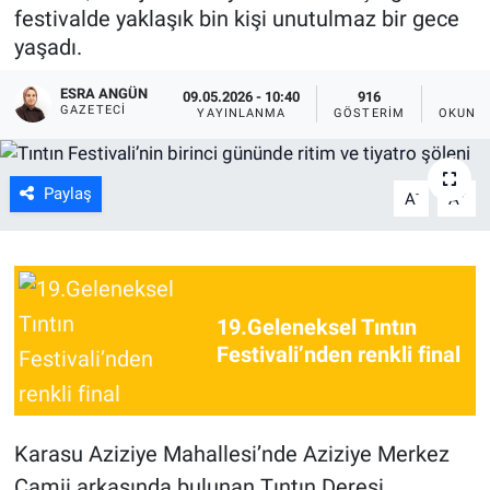
festivalde yaklaşık bin kişi unutulmaz bir gece
yaşadı.
ESRA ANGÜN
09.05.2026 - 10:40
916
1
GAZETECI
YAYINLANMA
GÖSTERIM
OKUNMA
Paylaş
-
+
A
A
19.Geleneksel Tıntın
Festivali’nden renkli final
Karasu Aziziye Mahallesi’nde Aziziye Merkez
Camii arkasında bulunan Tıntın Deresi