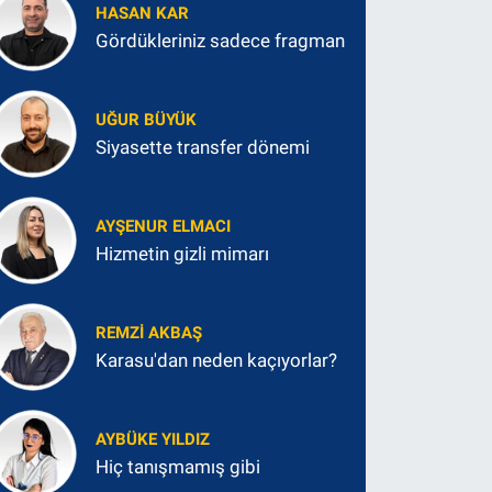
HASAN KAR
Gördükleriniz sadece fragman
UĞUR BÜYÜK
Siyasette transfer dönemi
AYŞENUR ELMACI
Hizmetin gizli mimarı
REMZI AKBAŞ
Karasu'dan neden kaçıyorlar?
AYBÜKE YILDIZ
Hiç tanışmamış gibi