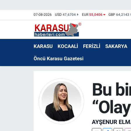
07-08-2026
USD
47,6704
EUR
55,0406
GBP
64,2143
KARASU
KOCAALİ
FERİZLİ
SAKARYA
Öncü Karasu Gazetesi
Bu bir
“Olay
AYŞENUR ELM