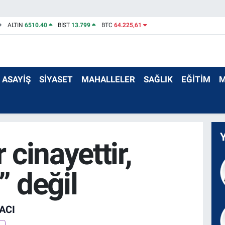
ALTIN
6510.40
BİST
13.799
BTC
64.225,61
ASAYİŞ
SİYASET
MAHALLELER
SAĞLIK
EĞİTİM
M
 cinayettir,
” değil
ACI