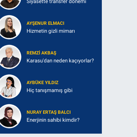
Siyasette transfer dönemi
AYŞENUR ELMACI
Hizmetin gizli mimarı
REMZI AKBAŞ
Karasu'dan neden kaçıyorlar?
AYBÜKE YILDIZ
Hiç tanışmamış gibi
NURAY ERTAŞ BALCI
Enerjinin sahibi kimdir?