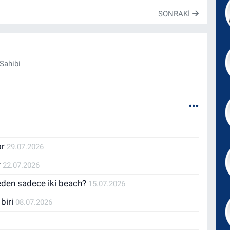
SONRAKI
Sahibi
or
29.07.2026
r
22.07.2026
Neden sadece iki beach?
15.07.2026
 biri
08.07.2026