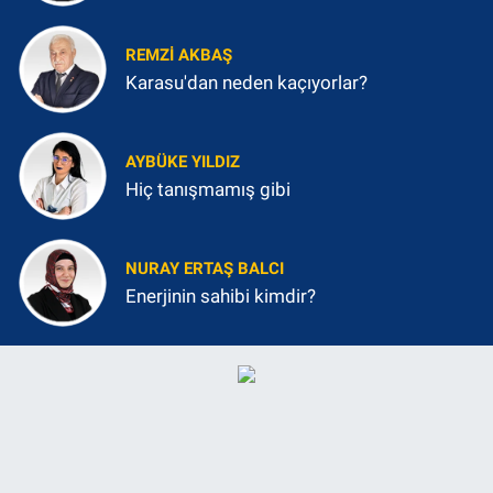
REMZI AKBAŞ
Karasu'dan neden kaçıyorlar?
AYBÜKE YILDIZ
Hiç tanışmamış gibi
NURAY ERTAŞ BALCI
Enerjinin sahibi kimdir?