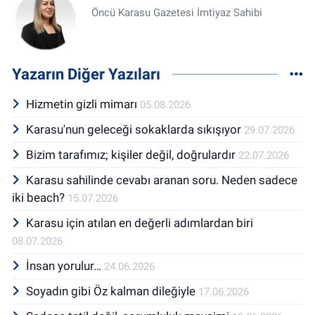
Öncü Karasu Gazetesi İmtiyaz Sahibi
Yazarın Diğer Yazıları
Hizmetin gizli mimarı
05.08.2026
Karasu'nun geleceği sokaklarda sıkışıyor
29.07.2026
Bizim tarafımız; kişiler değil, doğrulardır
22.07.2026
Karasu sahilinde cevabı aranan soru. Neden sadece
iki beach?
15.07.2026
Karasu için atılan en değerli adımlardan biri
08.07.2026
İnsan yorulur…
24.06.2026
Soyadın gibi Öz kalman dileğiyle
17.06.2026