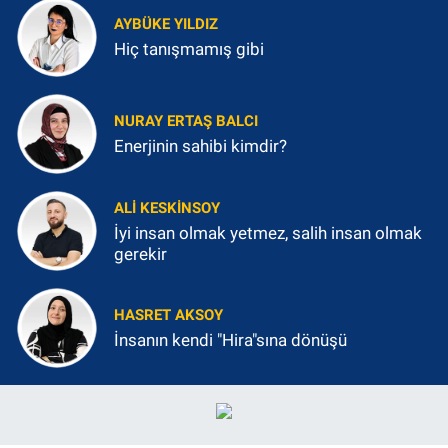
AYBÜKE YILDIZ
Hiç tanışmamış gibi
NURAY ERTAŞ BALCI
Enerjinin sahibi kimdir?
ALI KESKINSOY
İyi insan olmak yetmez, salih insan olmak
gerekir
HASRET AKSOY
İnsanın kendi "Hira"sına dönüşü