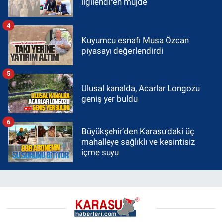
ilgilendiren müjde
4
Kuyumcu esnafı Musa Özcan
piyasayı değerlendirdi
5
Ulusal kanalda, Acarlar Longozu
geniş yer buldu
6
Büyükşehir’den Karasu’daki üç
mahalleye sağlıklı ve kesintisiz
içme suyu