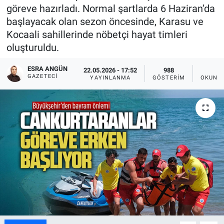
göreve hazırladı. Normal şartlarda 6 Haziran’da
başlayacak olan sezon öncesinde, Karasu ve
Kocaali sahillerinde nöbetçi hayat timleri
oluşturuldu.
ESRA ANGÜN
22.05.2026 - 17:52
988
1
GAZETECI
YAYINLANMA
GÖSTERIM
OKUNMA