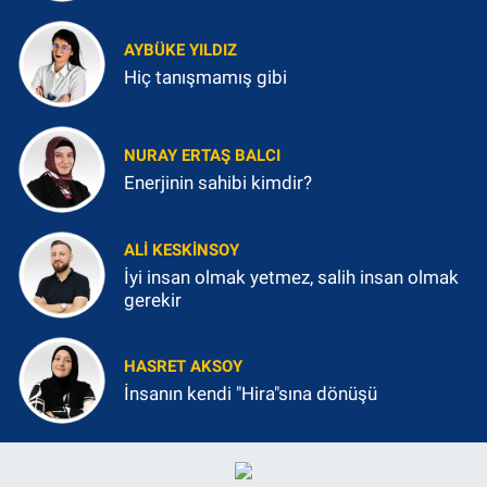
AYBÜKE YILDIZ
Hiç tanışmamış gibi
NURAY ERTAŞ BALCI
Enerjinin sahibi kimdir?
ALI KESKINSOY
İyi insan olmak yetmez, salih insan olmak
gerekir
HASRET AKSOY
İnsanın kendi "Hira"sına dönüşü