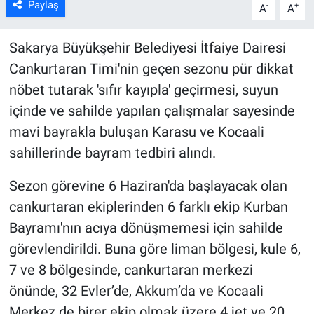
Paylaş
-
+
A
A
Sakarya Büyükşehir Belediyesi İtfaiye Dairesi
Cankurtaran Timi'nin geçen sezonu pür dikkat
nöbet tutarak 'sıfır kayıpla' geçirmesi, suyun
içinde ve sahilde yapılan çalışmalar sayesinde
mavi bayrakla buluşan Karasu ve Kocaali
sahillerinde bayram tedbiri alındı.
Sezon görevine 6 Haziran'da başlayacak olan
cankurtaran ekiplerinden 6 farklı ekip Kurban
Bayramı'nın acıya dönüşmemesi için sahilde
görevlendirildi. Buna göre liman bölgesi, kule 6,
7 ve 8 bölgesinde, cankurtaran merkezi
önünde, 32 Evler’de, Akkum’da ve Kocaali
Merkez de birer ekip olmak üzere 4 jet ve 20