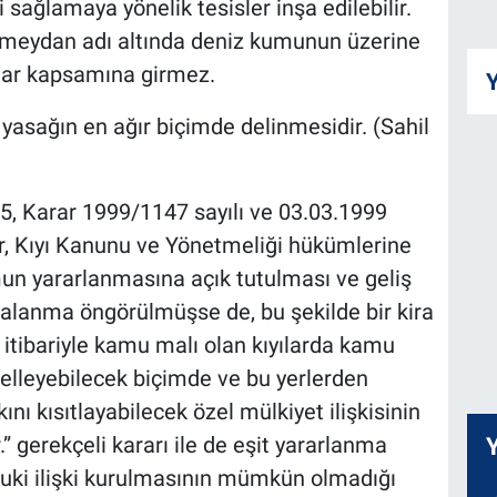
ği sağlamaya yönelik tesisler inşa edilebilir.
a meydan adı altında deniz kumunun üzerine
lar kapsamına girmez.
Y
asağın en ağır biçimde delinmesidir. (Sahil
5, Karar 1999/1147 sayılı ve 03.03.1999
dar, Kıyı Kanunu ve Yönetmeliği hükümlerine
mun yararlanmasına açık tutulması ve geliş
alanma öngörülmüşse de, bu şekilde bir kira
i itibariyle kamu malı olan kıyılarda kamu
gelleyebilecek biçimde ve bu yerlerden
nı kısıtlayabilecek özel mülkiyet ilişkisinin
 gerekçeli kararı ile de eşit yararlanma
ukuki ilişki kurulmasının mümkün olmadığı