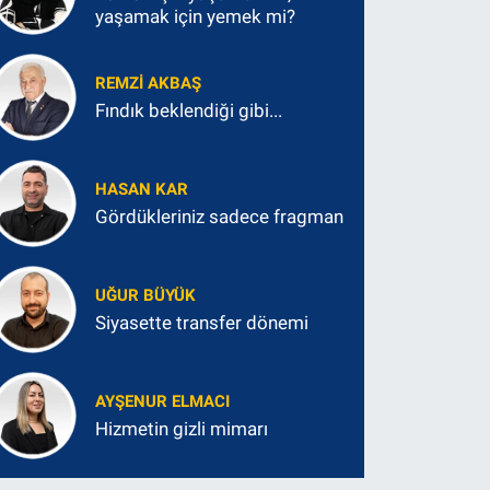
yaşamak için yemek mi?
REMZI AKBAŞ
Fındık beklendiği gibi...
HASAN KAR
Gördükleriniz sadece fragman
UĞUR BÜYÜK
Siyasette transfer dönemi
AYŞENUR ELMACI
Hizmetin gizli mimarı