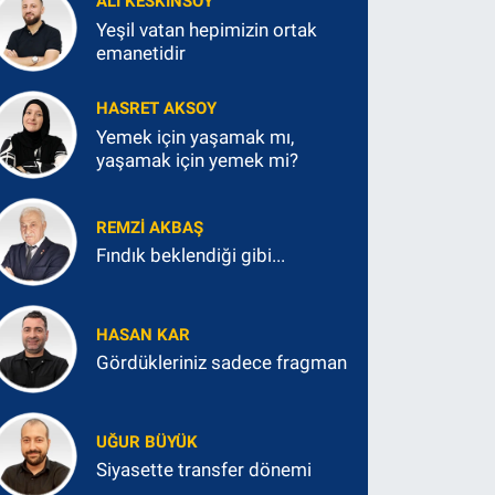
ALI KESKINSOY
Yeşil vatan hepimizin ortak
emanetidir
HASRET AKSOY
Yemek için yaşamak mı,
yaşamak için yemek mi?
REMZI AKBAŞ
Fındık beklendiği gibi...
HASAN KAR
Gördükleriniz sadece fragman
UĞUR BÜYÜK
Siyasette transfer dönemi