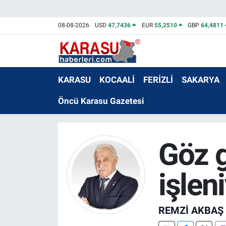
08-08-2026
USD
47,7436
EUR
55,2510
GBP
64,4811
KARASU
KOCAALİ
FERİZLİ
SAKARYA
Öncü Karasu Gazetesi
Göz g
işlen
REMZI AKBAŞ