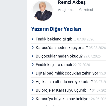
Remzi Akbaş
Araştırmacı - Gazeteci
Yazarın Diğer Yazıları
Fındık beklendiği gibi...
07.08.2026
Karasu'dan neden kaçıyorlar?
05.08.2026
Bu çocuklar neden okudu?
29.07.2026
Fındık kaç lira olmalı
22.07.2026
Dijital bağımlılık çocukları zehirliyor
15.
Açlık sınırı altında nereye kadar?
08.07.2
Bu projeler Karasu’yu uçurabilir
01.07.20
Karasu'yu büyük sınav bekliyor
24.06.20