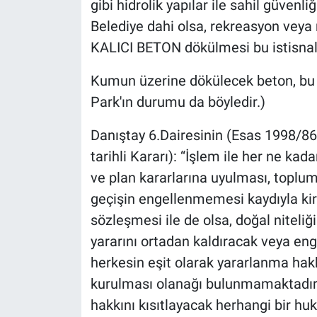
gibi hidrolik yapılar ile sahil güvenli
Belediye dahi olsa, rekreasyon vey
KALICI BETON dökülmesi bu istisna
Kumun üzerine dökülecek beton, bu y
Park'ın durumu da böyledir.)
Danıştay 6.Dairesinin (Esas 1998/86
tarihli Kararı): “İşlem ile her ne ka
ve plan kararlarına uyulması, toplu
geçişin engellenmemesi kaydıyla kir
sözleşmesi ile de olsa, doğal niteliğ
yararını ortadan kaldıracak veya en
herkesin eşit olarak yararlanma hakkı
kurulması olanağı bulunmamaktadır.”
hakkını kısıtlayacak herhangi bir h