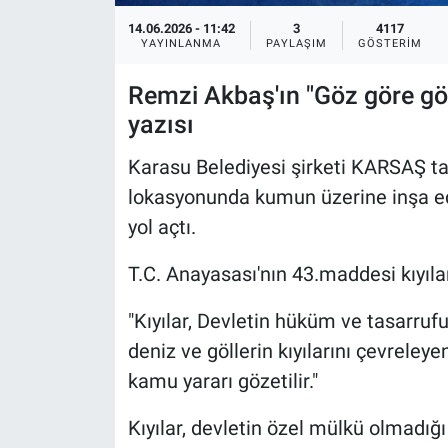
14.06.2026 - 11:42
3
4117
YAYINLANMA
PAYLAŞIM
GÖSTERIM
Remzi Akbaş'ın "Göz göre göre
yazısı
Karasu Belediyesi şirketi KARSAŞ t
lokasyonunda kumun üzerine inşa e
yol açtı.
T.C. Anayasası'nın 43.maddesi kıyılar
"Kıyılar, Devletin hüküm ve tasarrufu 
deniz ve göllerin kıyılarını çevreley
kamu yararı gözetilir."
Kıyılar, devletin özel mülkü olmadığı