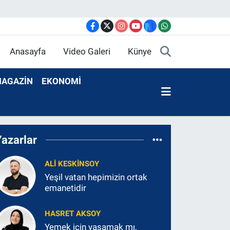
Anasayfa
Video Galeri
Künye
AGAZİN
EKONOMİ
Yazarlar
ALI KESKINSOY
Yeşil vatan hepimizin ortak
emanetidir
HASRET AKSOY
Yemek için yaşamak mı,