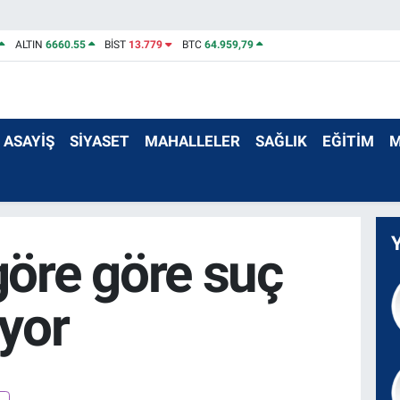
ALTIN
6660.55
BİST
13.779
BTC
64.959,79
ASAYİŞ
SİYASET
MAHALLELER
SAĞLIK
EĞİTİM
M
öre göre suç
iyor