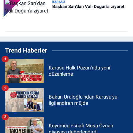
KARASU
Başkan Sarı’dan Vali Doğan’a ziyaret
Trend Haberler
1
Karasu Halk Pazarı’nda yeni
düzenleme
2
Bakan Uraloğlu’ndan Karasu’yu
ilgilendiren müjde
3
Kuyumcu esnafı Musa Özcan
piyasayı değerlendirdi