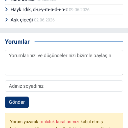
Haykırdık, d-u-y-m-a-d-ı-n-z
09.06.2026
Aşk çiçeği
02.06.2026
Yorumlar
Gönder
Yorum yazarak
topluluk kurallarımızı
kabul etmiş