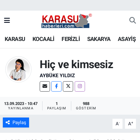
KARASU
KOCAALİ
FERİZLİ
SAKARYA
ASAYİŞ
Hiç ve kimsesiz
AYBÜKE YILDIZ
13.09.2023 - 10:47
1
988
YAYINLANMA
PAYLAŞIM
GÖSTERIM
Paylaş
-
+
A
A