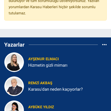
bulunuyor ve tüm sorumluluğu üstleniyorsunuz. Yazılan
yorumlardan Karasu Haberleri hiçbir şekilde sorumlu
tutulamaz.
Yazarlar
AYŞENUR ELMACI
Hizmetin gizli mimarı
REMZI AKBAŞ
Karasu'dan neden kaçıyorlar?
AYBÜKE YILDIZ