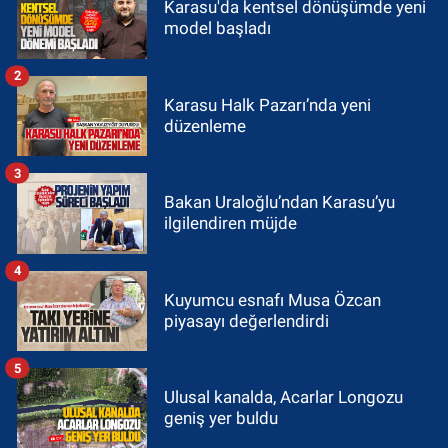
Karasu'da kentsel dönüşümde yeni
model başladı
2
Karasu Halk Pazarı’nda yeni
düzenleme
3
Bakan Uraloğlu’ndan Karasu’yu
ilgilendiren müjde
4
Kuyumcu esnafı Musa Özcan
piyasayı değerlendirdi
5
Ulusal kanalda, Acarlar Longozu
geniş yer buldu