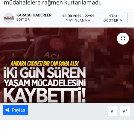
müdahalelere rağmen kurtarılamadı.
KARASU HABERLERI
23.08.2022 - 22:52
2761
EDITÖR
YAYINLANMA
GÖSTERIM
Paylaş
-
+
A
A
-