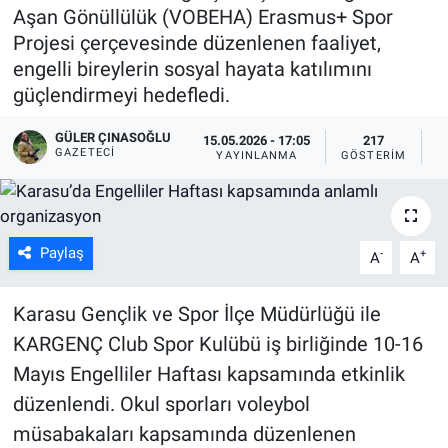
Aşan Gönüllülük (VOBEHA) Erasmus+ Spor
Projesi çerçevesinde düzenlenen faaliyet,
engelli bireylerin sosyal hayata katılımını
güçlendirmeyi hedefledi.
GÜLER ÇINASOĞLU
15.05.2026 - 17:05
217
GAZETECI
YAYINLANMA
GÖSTERIM
O
Paylaş
-
+
A
A
Karasu Gençlik ve Spor İlçe Müdürlüğü ile
KARGENÇ Club Spor Kulübü iş birliğinde 10-16
Mayıs Engelliler Haftası kapsamında etkinlik
düzenlendi. Okul sporları voleybol
müsabakaları kapsamında düzenlenen