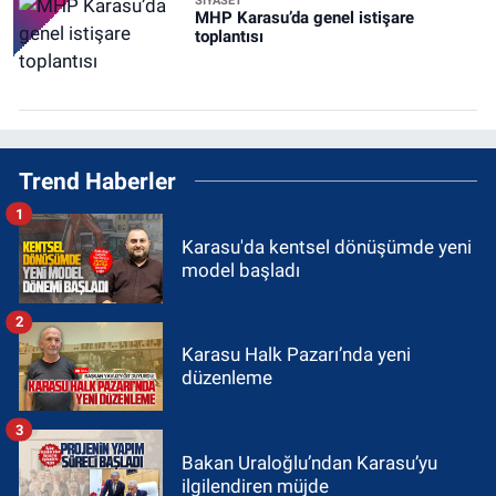
SİYASET
MHP Karasu’da genel istişare
toplantısı
Trend Haberler
1
Karasu'da kentsel dönüşümde yeni
model başladı
2
Karasu Halk Pazarı’nda yeni
düzenleme
3
Bakan Uraloğlu’ndan Karasu’yu
ilgilendiren müjde