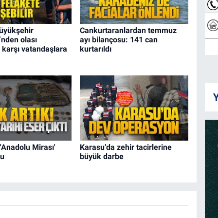
üyükşehir
Cankurtaranlardan temmuz
’nden olası
ayı bilançosu: 141 can
 karşı vatandaşlara
kurtarıldı
Y
'Anadolu Mirası'
Karasu’da zehir tacirlerine
nu
büyük darbe