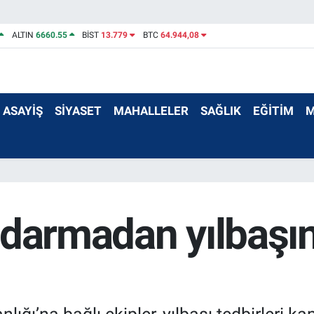
ALTIN
6660.55
BİST
13.779
BTC
64.944,08
ASAYİŞ
SİYASET
MAHALLELER
SAĞLIK
EĞİTİM
M
ndarmadan yılbaşın