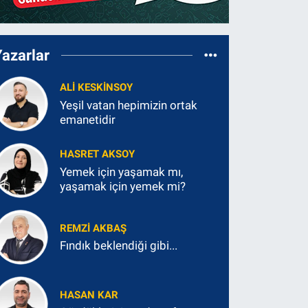
Yazarlar
ALI KESKINSOY
Yeşil vatan hepimizin ortak
emanetidir
HASRET AKSOY
Yemek için yaşamak mı,
yaşamak için yemek mi?
REMZI AKBAŞ
Fındık beklendiği gibi...
HASAN KAR