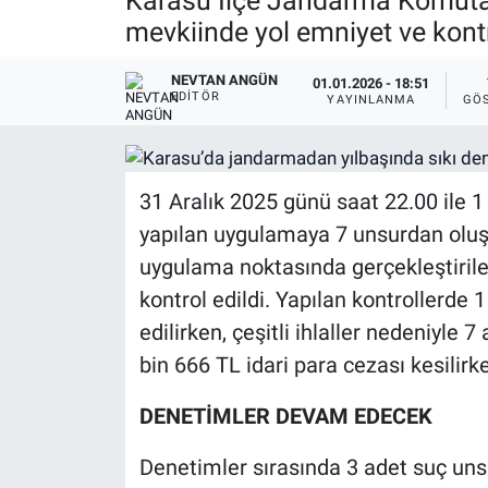
Karasu İlçe Jandarma Komutanl
mevkiinde yol emniyet ve kontr
NEVTAN ANGÜN
01.01.2026 - 18:51
EDITÖR
YAYINLANMA
GÖ
31 Aralık 2025 günü saat 22.00 ile 
yapılan uygulamaya 7 unsurdan oluşa
uygulama noktasında gerçekleştiril
kontrol edildi. Yapılan kontrollerde
edilirken, çeşitli ihlaller nedeniyle
bin 666 TL idari para cezası kesilirk
DENETİMLER DEVAM EDECEK
Denetimler sırasında 3 adet suç uns