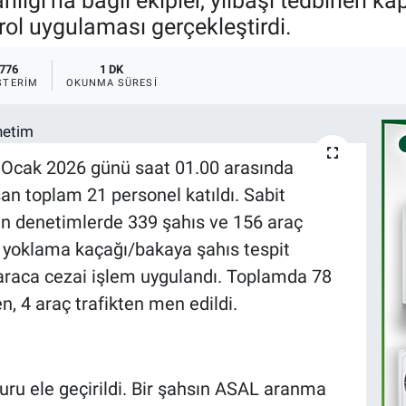
ığı’na bağlı ekipler, yılbaşı tedbirleri
ol uygulaması gerçekleştirdi.
776
1 DK
STERIM
OKUNMA SÜRESI
1 Ocak 2026 günü saat 01.00 arasında
n toplam 21 personel katıldı. Sabit
en denetimlerde 339 şahıs ve 156 araç
 1 yoklama kaçağı/bakaya şahıs tespit
 7 araca cezai işlem uygulandı. Toplamda 78
en, 4 araç trafikten men edildi.
uru ele geçirildi. Bir şahsın ASAL aranma