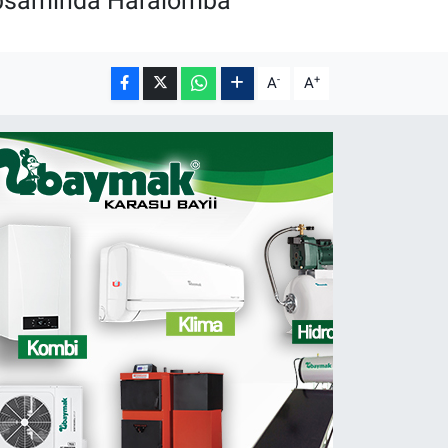
 kapsamında Haralomba
-
+
A
A