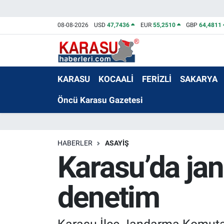
08-08-2026
USD
47,7436
EUR
55,2510
GBP
64,4811
KARASU
KOCAALİ
FERİZLİ
SAKARYA
Öncü Karasu Gazetesi
HABERLER
ASAYİŞ
Karasu’da ja
denetim