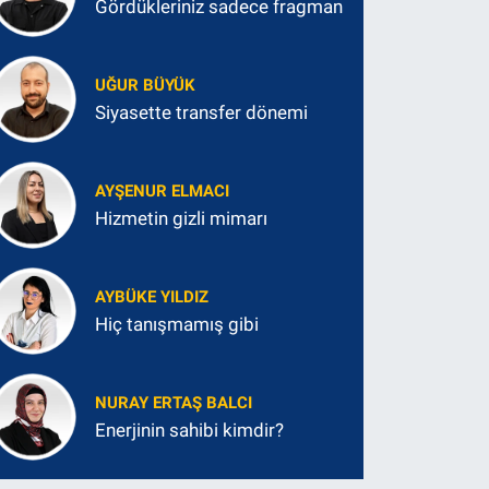
Gördükleriniz sadece fragman
UĞUR BÜYÜK
Siyasette transfer dönemi
AYŞENUR ELMACI
Hizmetin gizli mimarı
AYBÜKE YILDIZ
Hiç tanışmamış gibi
NURAY ERTAŞ BALCI
Enerjinin sahibi kimdir?