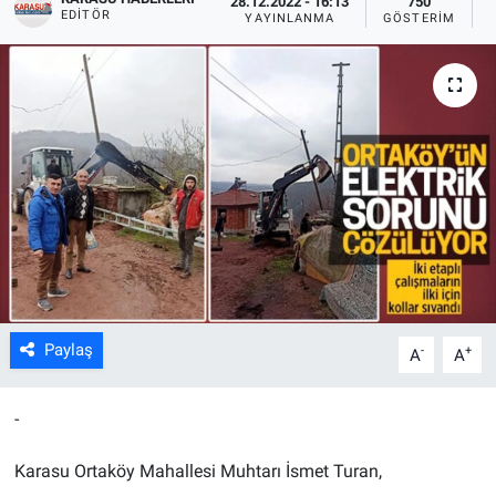
28.12.2022 - 16:13
750
EDITÖR
YAYINLANMA
GÖSTERIM
Paylaş
-
+
A
A
-
Karasu Ortaköy Mahallesi Muhtarı İsmet Turan,