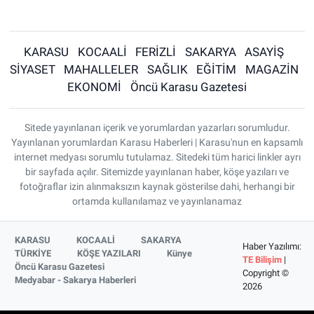
KARASU
KOCAALİ
FERİZLİ
SAKARYA
ASAYİŞ
SİYASET
MAHALLELER
SAĞLIK
EĞİTİM
MAGAZİN
EKONOMİ
Öncü Karasu Gazetesi
Sitede yayınlanan içerik ve yorumlardan yazarları sorumludur.
Yayınlanan yorumlardan Karasu Haberleri | Karasu'nun en kapsamlı
internet medyası sorumlu tutulamaz. Sitedeki tüm harici linkler ayrı
bir sayfada açılır. Sitemizde yayınlanan haber, köşe yazıları ve
fotoğraflar izin alınmaksızın kaynak gösterilse dahi, herhangi bir
ortamda kullanılamaz ve yayınlanamaz
KARASU
KOCAALİ
SAKARYA
Haber Yazılımı:
TÜRKİYE
KÖŞE YAZILARI
Künye
TE Bilişim
|
Öncü Karasu Gazetesi
Copyright ©
Medyabar - Sakarya Haberleri
2026