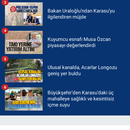
3
Bakan Uraloğlu’ndan Karasu’yu
ilgilendiren müjde
4
Kuyumcu esnafı Musa Özcan
piyasayı değerlendirdi
5
Ulusal kanalda, Acarlar Longozu
geniş yer buldu
6
Büyükşehir’den Karasu’daki üç
mahalleye sağlıklı ve kesintisiz
içme suyu