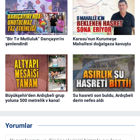
“Bir Tır Mutluluk” Darıçayırı'nı
Karasu’nun Kurumeşe
şenlendirdi
Mahallesi doğalgaza kavuştu
Büyükşehir'den Ardıçbeli grup
Su hasreti son buldu, Ardıçbeli
yoluna 500 metrelik v kanal
derin nefes aldı
Yorumlar