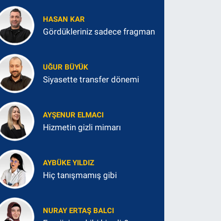
HASAN KAR
Gördükleriniz sadece fragman
UĞUR BÜYÜK
Siyasette transfer dönemi
AYŞENUR ELMACI
Hizmetin gizli mimarı
AYBÜKE YILDIZ
Hiç tanışmamış gibi
NURAY ERTAŞ BALCI