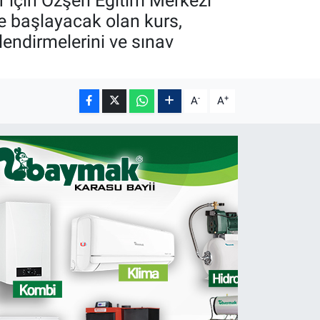
r için Özşen Eğitim Merkezi
e başlayacak olan kurs,
lendirmelerini ve sınav
-
+
A
A