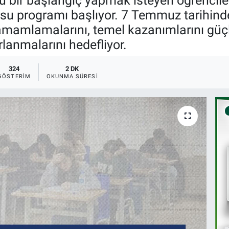
lü bir başlangıç yapmak isteyen öğrencile
su programı başlıyor. 7 Temmuz tarihind
tamamlamalarını, temel kazanımlarını güç
rlanmalarını hedefliyor.
324
2 DK
GÖSTERIM
OKUNMA SÜRESI