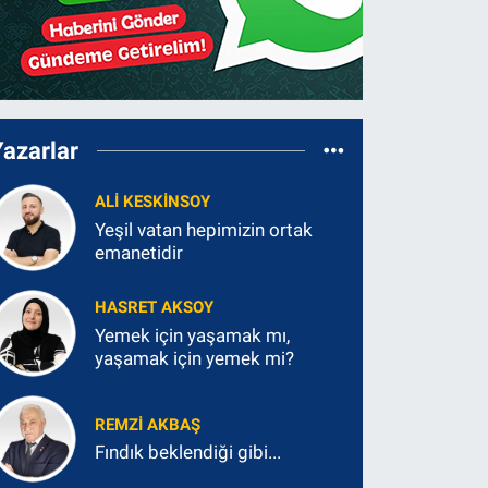
Yazarlar
ALI KESKINSOY
Yeşil vatan hepimizin ortak
emanetidir
HASRET AKSOY
Yemek için yaşamak mı,
yaşamak için yemek mi?
REMZI AKBAŞ
Fındık beklendiği gibi...