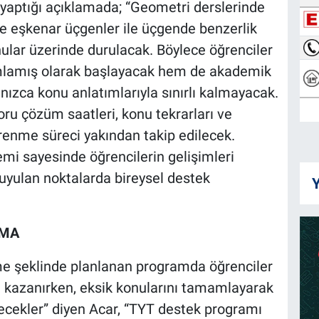
 yaptığı açıklamada; “Geometri derslerinde
 ve eşkenar üçgenler ile üçgende benzerlik
onular üzerinde durulacak. Böylece öğrenciler
mlamış olarak başlayacak hem de akademik
nızca konu anlatımlarıyla sınırlı kalmayacak.
soru çözüm saatleri, konu tekrarları ve
ğrenme süreci yakından takip edilecek.
i sayesinde öğrencilerin gelişimleri
duyulan noktalarda bireysel destek
Y
NMA
e şeklinde planlanan programda öğrenciler
ığı kazanırken, eksik konularını tamamlayarak
ecekler” diyen Acar, “TYT destek programı