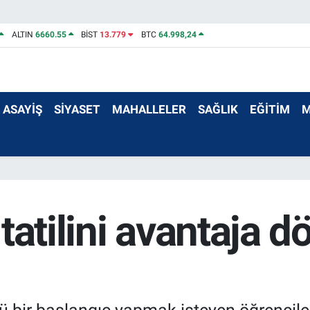
ALTIN
6660.55
BİST
13.779
BTC
64.998,24
ASAYİŞ
SİYASET
MAHALLELER
SAĞLIK
EĞİTİM
M
tatilini avantaja 