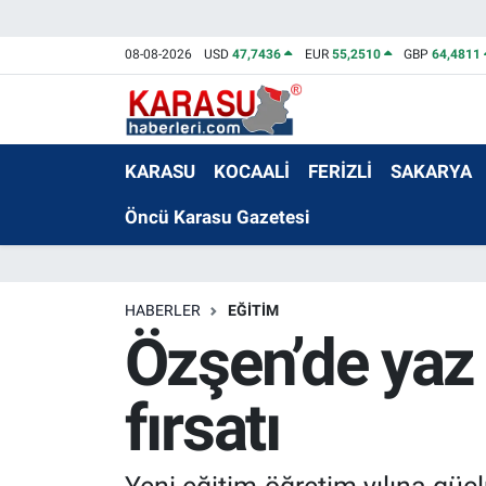
08-08-2026
USD
47,7436
EUR
55,2510
GBP
64,4811
KARASU
KOCAALİ
FERİZLİ
SAKARYA
Öncü Karasu Gazetesi
HABERLER
EĞİTİM
Özşen’de yaz 
fırsatı