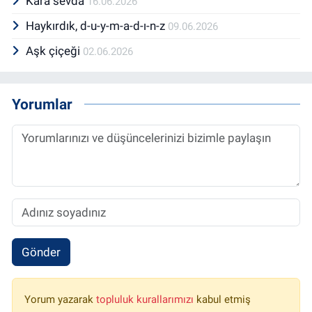
Kara sevda
16.06.2026
Haykırdık, d-u-y-m-a-d-ı-n-z
09.06.2026
Aşk çiçeği
02.06.2026
Yorumlar
Gönder
Yorum yazarak
topluluk kurallarımızı
kabul etmiş