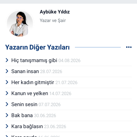
Aybüke Yıldız
Yazar ve Şair
Yazarın Diğer Yazıları
Hiç tanışmamış gibi
04.08.2026
Sanan insan
28.07.2026
Her kadın gitmiştir
21.07.2026
Kanun ve yelken
14.07.2026
Senin sesin
07.07.2026
Bak bana
30.06.2026
Kara bağlasın
23.06.2026