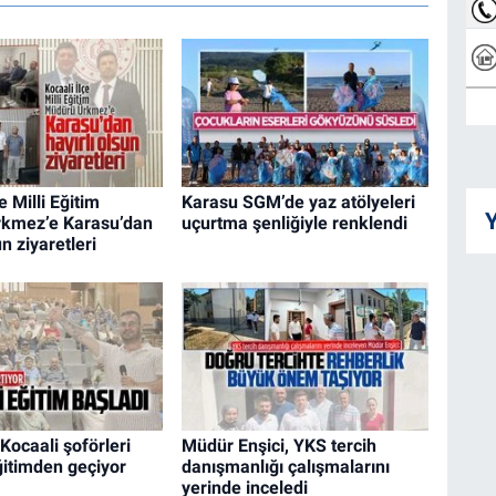
e Milli Eğitim
Karasu SGM’de yaz atölyeleri
Y
kmez’e Karasu’dan
uçurtma şenliğiyle renklendi
un ziyaretleri
Kocaali şoförleri
Müdür Enşici, YKS tercih
itimden geçiyor
danışmanlığı çalışmalarını
yerinde inceledi