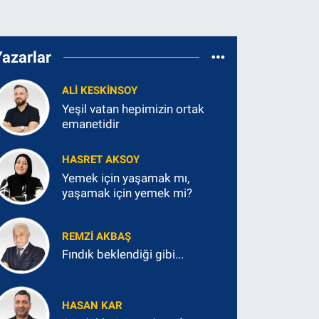
Yazarlar
ALI KESKINSOY
Yeşil vatan hepimizin ortak
emanetidir
HASRET AKSOY
Yemek için yaşamak mı,
yaşamak için yemek mi?
REMZI AKBAŞ
Fındık beklendiği gibi...
HASAN KAR