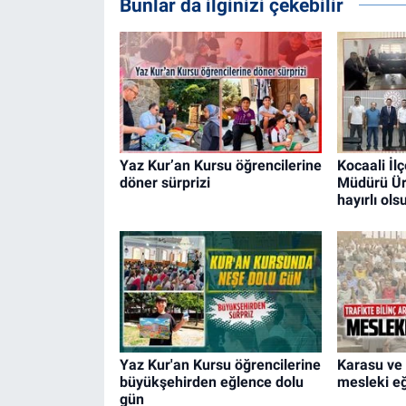
Bunlar da ilginizi çekebilir
Yaz Kur’an Kursu öğrencilerine
Kocaali İlç
döner sürprizi
Müdürü Ür
hayırlı ols
Yaz Kur'an Kursu öğrencilerine
Karasu ve 
büyükşehirden eğlence dolu
mesleki eğ
gün