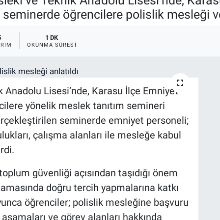
leki ve Teknik Anadolu Lisesi’nde, Kara
 seminerde öğrencilere polislik mesleği ve
5
1 DK
RIM
OKUNMA SÜRESI
 Anadolu Lisesi’nde, Karasu İlçe Emniyet
cilere yönelik meslek tanıtım semineri
çekleştirilen seminerde emniyet personeli;
lukları, çalışma alanları ile mesleğe kabul
rdi.
toplum güvenliği açısından taşıdığı önem
nlamasında doğru tercih yapmalarına katkı
nca öğrenciler; polislik mesleğine başvuru
itim aşamaları ve görev alanları hakkında