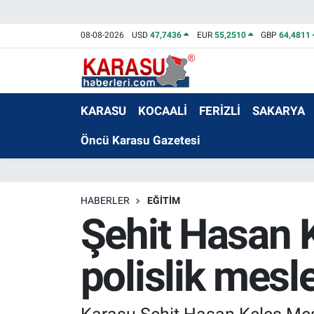
08-08-2026
USD
47,7436
EUR
55,2510
GBP
64,4811
KARASU
KOCAALİ
FERİZLİ
SAKARYA
Öncü Karasu Gazetesi
HABERLER
EĞİTİM
Şehit Hasan 
polislik mesle