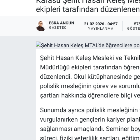
Karasu Şehit Hasan Keleş Mes
ekipleri tarafından düzenlenen
ESRA ANGÜN
21.02.2026 - 04:57
57
GAZETECI
YAYINLANMA
GÖSTE
Şehit Hasan Keleş Mesleki ve Teknik
Müdürlüğü ekipleri tarafından öğren
düzenlendi. Okul kütüphanesinde ger
polislik mesleğinin görev ve sorumlu
şartları hakkında öğrencilere bilgi ve
Sunumda ayrıca polislik mesleğinin 
vurgulanırken gençlerin kariyer pla
sağlanması amaçlandı. Seminer boyu
süreci, fiziki yeterlilik şartları, eğ