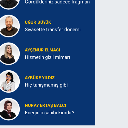
Gördükleriniz sadece fragman
UĞUR BÜYÜK
Siyasette transfer dönemi
AYŞENUR ELMACI
Hizmetin gizli mimarı
AYBÜKE YILDIZ
Hiç tanışmamış gibi
NURAY ERTAŞ BALCI
Enerjinin sahibi kimdir?