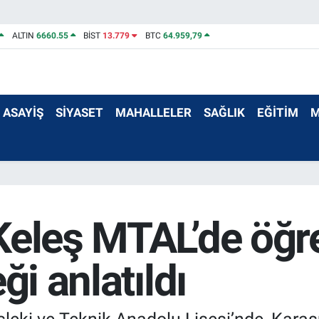
ALTIN
6660.55
BİST
13.779
BTC
64.959,79
ASAYİŞ
SİYASET
MAHALLELER
SAĞLIK
EĞİTİM
M
Keleş MTAL’de öğre
ği anlatıldı