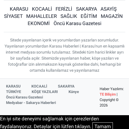
KARASU
KOCAALİ
FERİZLİ
SAKARYA
ASAYİŞ
SİYASET
MAHALLELER
SAĞLIK
EĞİTİM
MAGAZİN
EKONOMİ
Öncü Karasu Gazetesi
Sitede yayınlanan içerik ve yorumlardan yazarları sorumludur.
Yayınlanan yorumlardan Karasu Haberleri | Karasu'nun en kapsamlı
internet medyası sorumlu tutulamaz. Sitedeki tüm harici linkler ayrı
bir sayfada açılır. Sitemizde yayınlanan haber, köşe yazıları ve
fotoğraflar izin alınmaksızın kaynak gösterilse dahi, herhangi bir
ortamda kullanılamaz ve yayınlanamaz
KARASU
KOCAALİ
SAKARYA
Haber Yazılımı:
TÜRKİYE
KÖŞE YAZILARI
Künye
TE Bilişim
|
Öncü Karasu Gazetesi
Copyright ©
Medyabar - Sakarya Haberleri
2026
En iyi site deneyimi sağlamak için çerezlerden
faydalanıyoruz. Detaylar için lütfen tıklayın.
Tamam