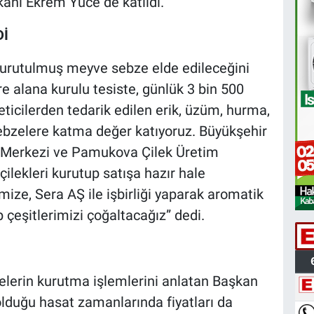
anı Ekrem Yüce de katıldı.
Dİ
kurutulmuş meyve sebze elde edileceğini
e alana kurulu tesiste, günlük 3 bin 500
eticilerden tedarik edilen erik, üzüm, hurma,
ebzelere katma değer katıyoruz. Büyükşehir
t Merkezi ve Pamukova Çilek Üretim
ilekleri kurutup satışa hazır hale
imize, Sera AŞ ile işbirliği yaparak aromatik
p çeşitlerimizi çoğaltacağız” dedi.
elerin kurutma işlemlerini anlatan Başkan
olduğu hasat zamanlarında fiyatları da