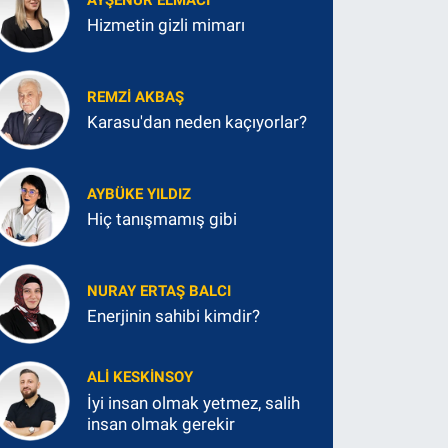
Hizmetin gizli mimarı
REMZI AKBAŞ
Karasu'dan neden kaçıyorlar?
AYBÜKE YILDIZ
Hiç tanışmamış gibi
NURAY ERTAŞ BALCI
Enerjinin sahibi kimdir?
ALI KESKINSOY
İyi insan olmak yetmez, salih
insan olmak gerekir