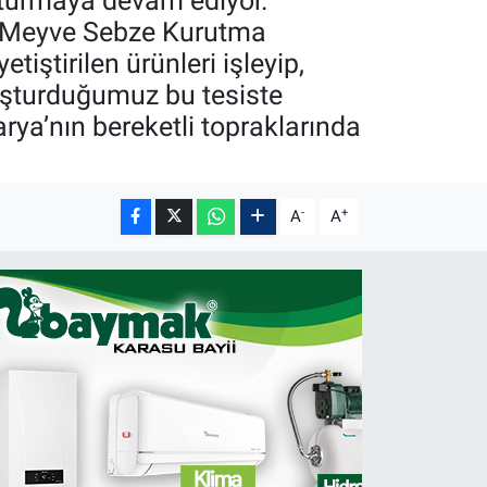
luşturmaya devam ediyor.
en Meyve Sebze Kurutma
ştirilen ürünleri işleyip,
luşturduğumuz bu tesiste
ya’nın bereketli topraklarında
-
+
A
A