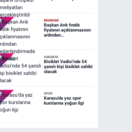
gerçekleştirildi
EKONOMİ
Başkan Arık fındık
fiyatının açıklanmasının
ardından
değerlendirmede
bulundu
SAKARYA
Bisiklet Vadisi’nde 54
şanslı kişi bisiklet sahibi
olacak
SPOR
Karasu’da yaz spor
kurslarına yoğun ilgi