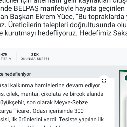
ticiler için alternatif gelir kaynakları o
sinde BELPAŞ marifetiyle hayata geçiril
n Başkan Ekrem Yüce, “Bu topraklarda yeti
. Üreticilerin talepleri doğrultusunda o
e kurutmayı hedefliyoruz. Hedefimiz Sakar
1479
2 DK
STERIM
OKUNMA SÜRESI
msal kalkınma hamlelerine devam ediyor.
s, çilek, mantar, çikolata ve birçok alanda
 Büyükşehir, son olarak Meyve-Sebze
karya Ticaret Odası içerisinde 300
i, ilk ürünlerini verdi. Tesiste yapılan ilk