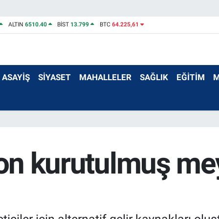
ALTIN
6510.40
BİST
13.799
BTC
64.225,61
ASAYİŞ
SİYASET
MAHALLELER
SAĞLIK
EĞİTİM
M
 ton kurutulmuş me