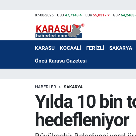
07-08-2026
USD
47,7143
EUR
55,0317
GBP
64,2463
KARASU
KOCAALİ
FERİZLİ
SAKARYA
Öncü Karasu Gazetesi
HABERLER
SAKARYA
Yılda 10 bin
hedefleniyor