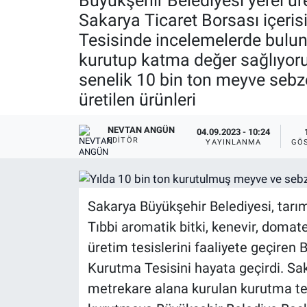
Büyükşehir Belediyesi yerel üre
Sakarya Ticaret Borsası içeri
Tesisinde incelemelerde buluna
kurutup katma değer sağlıyoruz
senelik 10 bin ton meyve sebz
üretilen ürünleri
NEVTAN ANGÜN
04.09.2023 - 10:24
EDITÖR
YAYINLANMA
GÖ
Sakarya Büyükşehir Belediyesi, tarı
Tıbbi aromatik bitki, kenevir, domate
üretim tesislerini faaliyete geçiren
Kurutma Tesisini hayata geçirdi. Sa
metrekare alana kurulan kurutma tesis