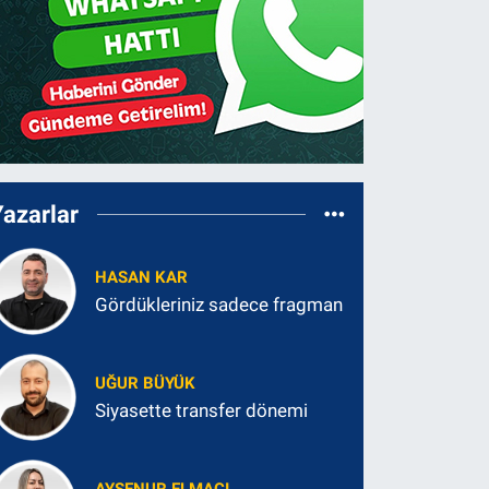
Yazarlar
HASAN KAR
Gördükleriniz sadece fragman
UĞUR BÜYÜK
Siyasette transfer dönemi
AYŞENUR ELMACI