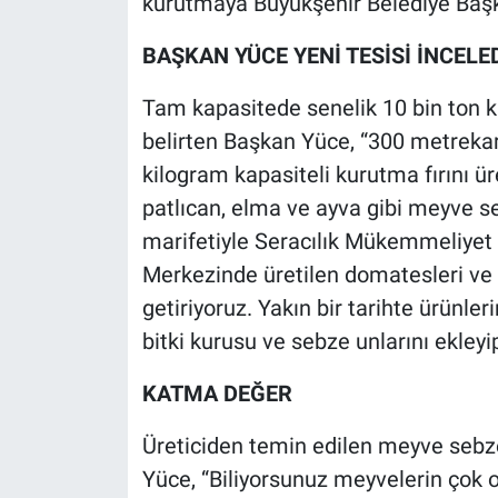
kurutmaya Büyükşehir Belediye Başk
BAŞKAN YÜCE YENİ TESİSİ İNCELE
Tam kapasitede senelik 10 bin ton 
belirten Başkan Yüce, “300 metrekar
kilogram kapasiteli kurutma fırını ür
patlıcan, elma ve ayva gibi meyve s
marifetiyle Seracılık Mükemmeliye
Merkezinde üretilen domatesleri ve ç
getiriyoruz. Yakın bir tarihte ürünler
bitki kurusu ve sebze unlarını ekleyi
KATMA DEĞER
Üreticiden temin edilen meyve sebz
Yüce, “Biliyorsunuz meyvelerin çok 