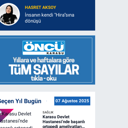
HASRET AKSOY
İnsanın kendi "Hira"sına
dönüşü
Geçen Yıl Bugün
07 Ağustos 2025
SAĞLIK
Karasu Devlet
Hastanesi’nde başarılı
ortopedi ameliyatları