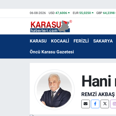
06-08-2026
USD
47,6006
EUR
55,0250
GBP
64,2398
KARASU
KOCAALİ
FERİZLİ
SAKARYA
Öncü Karasu Gazetesi
Hani 
REMZI AKBAŞ