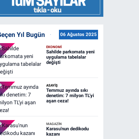
Geçen Yıl Bugün
06 Ağustos 2025
EKONOMİ
Sahilde parkomata yeni
uygulama tabelalar
değişti
ASAYİŞ
Temmuz ayında sıkı
denetim: 7 milyon TL’yi
aşan ceza!
MAGAZİN
Karasu'nun dedikodu
kazanı