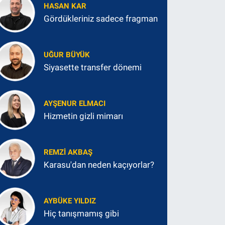
HASAN KAR
Gördükleriniz sadece fragman
UĞUR BÜYÜK
Siyasette transfer dönemi
AYŞENUR ELMACI
Hizmetin gizli mimarı
REMZI AKBAŞ
Karasu'dan neden kaçıyorlar?
AYBÜKE YILDIZ
Hiç tanışmamış gibi