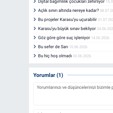
Dijital bağımlılık çocukları zehirliyor
15.
Açlık sınırı altında nereye kadar?
08.07.2
Bu projeler Karasu’yu uçurabilir
01.07.20
Karasu'yu büyük sınav bekliyor
24.06.20
Göz göre göre suç işleniyor
14.06.2026
Bu sefer de Sarı
10.06.2026
Bu hiç hoş olmadı
03.06.2026
Yorumlar (1)