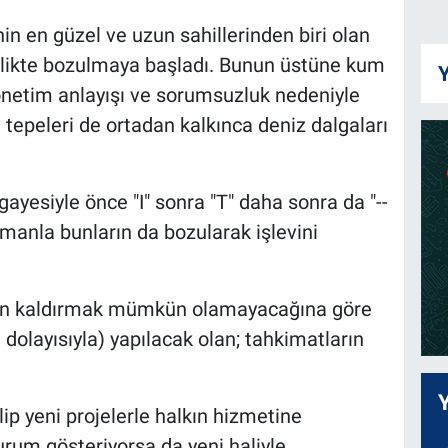
in en güzel ve uzun sahillerinden biri olan
irlikte bozulmaya başladı. Bunun üstüne kum
Y
netim anlayışı ve sorumsuzluk nedeniyle
 tepeleri de ortadan kalkınca deniz dalgaları
esiyle önce "I" sonra "T" daha sonra da "--
amanla bunların da bozularak işlevini
adan kaldırmak mümkün olamayacağına göre
 dolayısıyla) yapılacak olan; tahkimatların
ilip yeni projelerle halkın hizmetine
urum gösteriyorsa da yeni haliyle