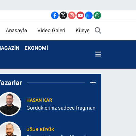
Anasayfa
Video Galeri
Künye
AGAZİN
EKONOMİ
Yazarlar
HASAN KAR
Gördükleriniz sadece fragman
UĞUR BÜYÜK