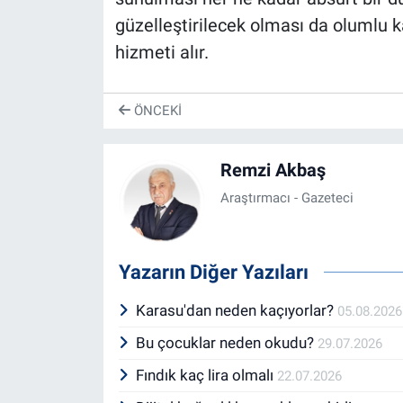
güzelleştirilecek olması da olumlu ka
hizmeti alır.
ÖNCEKI
Remzi Akbaş
Araştırmacı - Gazeteci
Yazarın Diğer Yazıları
Karasu'dan neden kaçıyorlar?
05.08.2026
Bu çocuklar neden okudu?
29.07.2026
Fındık kaç lira olmalı
22.07.2026