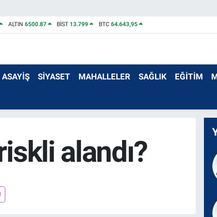
ALTIN
6500.87
BİST
13.799
BTC
64.643,95
ASAYİŞ
SİYASET
MAHALLELER
SAĞLIK
EĞİTİM
M
riskli alandı?