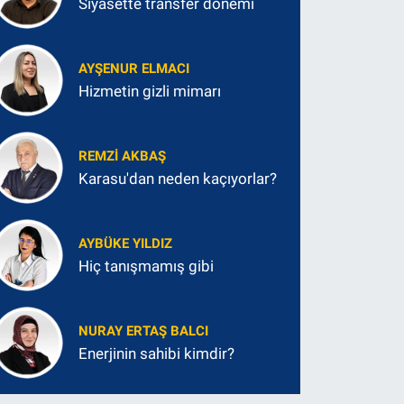
Siyasette transfer dönemi
AYŞENUR ELMACI
Hizmetin gizli mimarı
REMZI AKBAŞ
Karasu'dan neden kaçıyorlar?
AYBÜKE YILDIZ
Hiç tanışmamış gibi
NURAY ERTAŞ BALCI
Enerjinin sahibi kimdir?