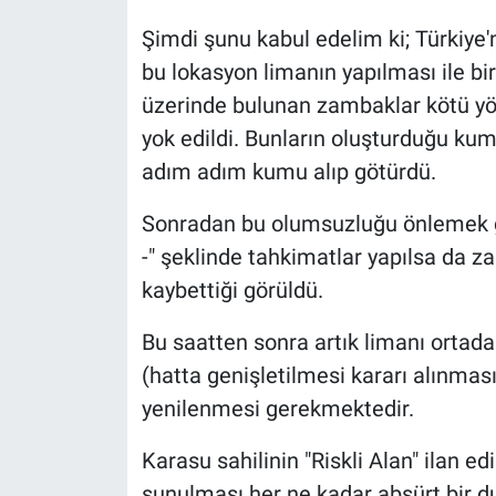
Şimdi şunu kabul edelim ki; Türkiye'n
bu lokasyon limanın yapılması ile b
üzerinde bulunan zambaklar kötü yö
yok edildi. Bunların oluşturduğu kum
adım adım kumu alıp götürdü.
Sonradan bu olumsuzluğu önlemek gay
-" şeklinde tahkimatlar yapılsa da z
kaybettiği görüldü.
Bu saatten sonra artık limanı ort
(hatta genişletilmesi kararı alınması
yenilenmesi gerekmektedir.
Karasu sahilinin "Riskli Alan" ilan ed
sunulması her ne kadar absürt bir d