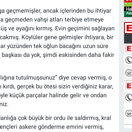
lga geçmemişler, ancak içlerinden bu ihtiyar
fta geçmeden vahşi atları terbiye etmeye
müş ve ayağını kırmış. Evin geçimini sağlayan
akmış. Köylüler gene gelmişler ihtiyara, bir
tlar yüzünden tek oğlun bacağını uzun süre
başkası da yok, şimdi eskisinden daha fakir
alığına tutulmuşsunuz” diye cevap vermiş, o
ırdı, gerçek bu ötesi sizin verdiğiniz karar,
le küçük parçalar halinde gelir ve ondan
niz.
lığa çok büyük bir ordu ile saldırmış, kral
 gençleri askere gönderme emrini vermiş,