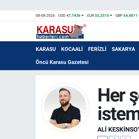
08-08-2026
USD
47,7436
EUR
55,2510
GBP
64,4811
KARASU
KOCAALİ
FERİZLİ
SAKARYA
Öncü Karasu Gazetesi
Her ş
iste
ALI KESKINSO