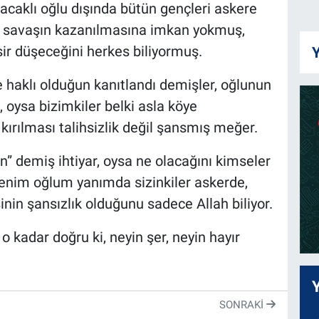
 bacaklı oğlu dışında bütün gençleri askere
ü savaşın kazanılmasına imkan yokmuş,
sir düşeceğini herkes biliyormuş.
Y
e haklı olduğun kanıtlandı demişler, oğlunun
 oysa bizimkiler belki asla köye
ırılması talihsizlik değil şansmış meğer.
” demiş ihtiyar, oysa ne olacağını kimseler
 benim oğlum yanımda sizinkiler askerde,
inin şansızlık olduğunu sadece Allah biliyor.
o kadar doğru ki, neyin şer, neyin hayır
SONRAKI