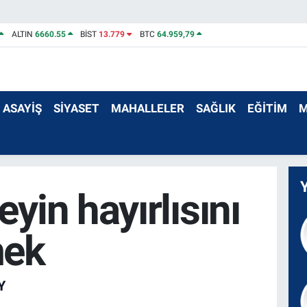
ALTIN
6660.55
BİST
13.779
BTC
64.959,79
ASAYİŞ
SİYASET
MAHALLELER
SAĞLIK
EĞİTİM
M
eyin hayırlısını
mek
Y