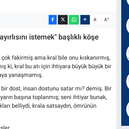
-
+
A
A
yırlısını istemek" başlıklı köşe
 çok fakirmiş ama kral bile onu kıskanırmış,
ış ki, kral bu atı için ihtiyara büyük büyük bir
maya yanaşmamış.
; bir dost, insan dostunu satar mı? demiş. Bir
iyarın başına toplanmış; seni ihtiyar bunak,
ları belliydi, krala satsaydın, ömrünün
işler…