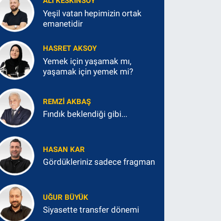
ALI KESKINSOY
Yeşil vatan hepimizin ortak
emanetidir
HASRET AKSOY
Yemek için yaşamak mı,
yaşamak için yemek mi?
REMZI AKBAŞ
Fındık beklendiği gibi...
HASAN KAR
Gördükleriniz sadece fragman
UĞUR BÜYÜK
Siyasette transfer dönemi