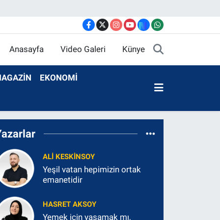
Anasayfa
Video Galeri
Künye
AGAZİN
EKONOMİ
Yazarlar
ALI KESKINSOY
Yeşil vatan hepimizin ortak
emanetidir
HASRET AKSOY
Yemek için yaşamak mı,