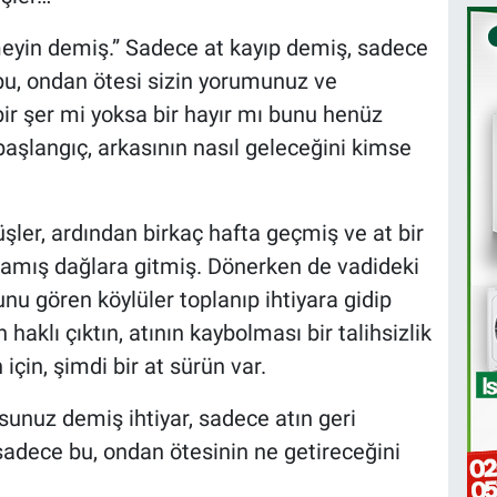
tmeyin demiş.” Sadece at kayıp demiş, sadece
bu, ondan ötesi sizin yorumunuz ve
bir şer mi yoksa bir hayır mı bunu henüz
başlangıç, arkasının nasıl geleceğini kimse
şler, ardından birkaç hafta geçmiş ve at bir
amış dağlara gitmiş. Dönerken de vadideki
unu gören köylüler toplanıp ihtiyara gidip
 haklı çıktın, atının kaybolması bir talihsizlik
 için, şimdi bir at sürün var.
unuz demiş ihtiyar, sadece atın geri
sadece bu, ondan ötesinin ne getireceğini