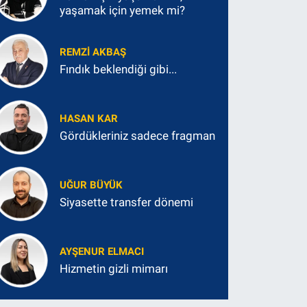
yaşamak için yemek mi?
REMZI AKBAŞ
Fındık beklendiği gibi...
HASAN KAR
Gördükleriniz sadece fragman
UĞUR BÜYÜK
Siyasette transfer dönemi
AYŞENUR ELMACI
Hizmetin gizli mimarı