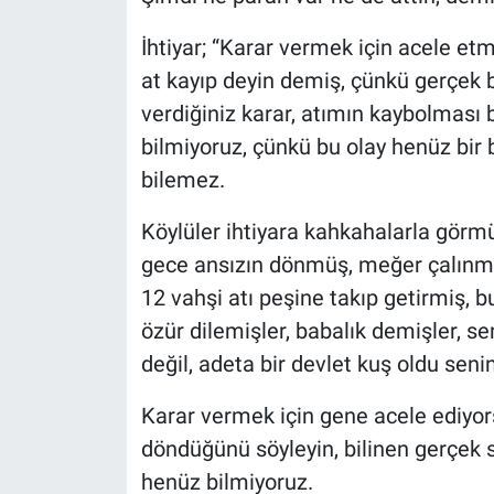
İhtiyar; “Karar vermek için acele e
at kayıp deyin demiş, çünkü gerçek 
verdiğiniz karar, atımın kaybolması 
bilmiyoruz, çünkü bu olay henüz bir 
bilemez.
Köylüler ihtiyara kahkahalarla görmü
gece ansızın dönmüş, meğer çalınm
12 vahşi atı peşine takıp getirmiş, b
özür dilemişler, babalık demişler, sen
değil, adeta bir devlet kuş oldu senin
Karar vermek için gene acele ediyors
döndüğünü söyleyin, bilinen gerçek 
henüz bilmiyoruz.