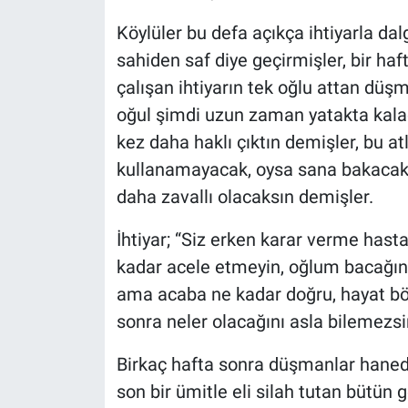
Köylüler bu defa açıkça ihtiyarla da
sahiden saf diye geçirmişler, bir ha
çalışan ihtiyarın tek oğlu attan düş
oğul şimdi uzun zaman yatakta kalac
kez daha haklı çıktın demişler, bu a
kullanamayacak, oysa sana bakacak 
daha zavallı olacaksın demişler.
İhtiyar; “Siz erken karar verme hast
kadar acele etmeyin, oğlum bacağını k
ama acaba ne kadar doğru, hayat böy
sonra neler olacağını asla bilemezsi
Birkaç hafta sonra düşmanlar hanedan
son bir ümitle eli silah tutan bütün