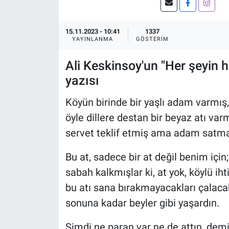
15.11.2023 - 10:41
1337
YAYINLANMA
GÖSTERIM
Ali Keskinsoy'un "Her şeyin ha
yazısı
Köyün birinde bir yaşlı adam varmış,
öyle dillere destan bir beyaz atı varm
servet teklif etmiş ama adam sat
Bu at, sadece bir at değil benim için
sabah kalkmışlar ki, at yok, köylü iht
bu atı sana bırakmayacakları çalacak
sonuna kadar beyler gibi yaşardın.
Şimdi ne paran var ne de attın, dem