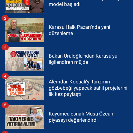
model başladı
2
Karasu Halk Pazarı’nda yeni
düzenleme
3
Bakan Uraloğlu’ndan Karasu’yu
ilgilendiren müjde
4
Alemdar, Kocaali’yi turizmin
gözbebeği yapacak sahil projelerini
ilk kez paylaştı
5
Kuyumcu esnafı Musa Özcan
piyasayı değerlendirdi