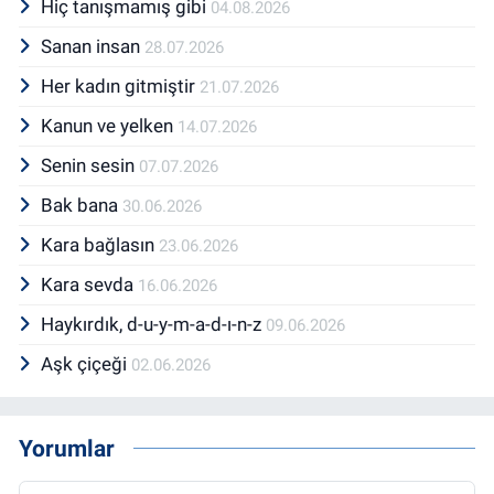
Hiç tanışmamış gibi
04.08.2026
Sanan insan
28.07.2026
Her kadın gitmiştir
21.07.2026
Kanun ve yelken
14.07.2026
Senin sesin
07.07.2026
Bak bana
30.06.2026
Kara bağlasın
23.06.2026
Kara sevda
16.06.2026
Haykırdık, d-u-y-m-a-d-ı-n-z
09.06.2026
Aşk çiçeği
02.06.2026
Yorumlar