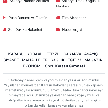
Sakarya Namaz Vakitleri
Sakarya Trafik Yoğunluk
Haritası
Puan Durumu ve Fikstür
Tüm Manşetler
Son Dakika Haberleri
Haber Arşivi
KARASU
KOCAALİ
FERİZLİ
SAKARYA
ASAYİŞ
SİYASET
MAHALLELER
SAĞLIK
EĞİTİM
MAGAZİN
EKONOMİ
Öncü Karasu Gazetesi
Sitede yayınlanan içerik ve yorumlardan yazarları sorumludur.
Yayınlanan yorumlardan Karasu Haberleri | Karasu'nun en kapsamlı
internet medyası sorumlu tutulamaz. Sitedeki tüm harici linkler ayrı
bir sayfada açılır. Sitemizde yayınlanan haber, köşe yazıları ve
fotoğraflar izin alınmaksızın kaynak gösterilse dahi, herhangi bir
ortamda kullanılamaz ve yayınlanamaz