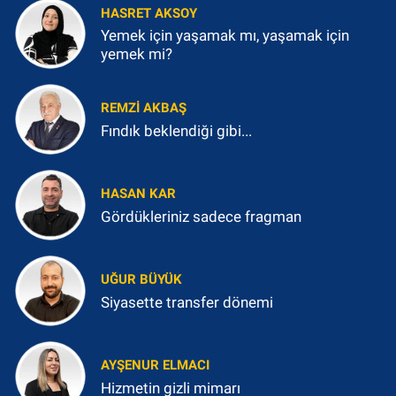
HASRET AKSOY
Yemek için yaşamak mı, yaşamak için
yemek mi?
REMZI AKBAŞ
Fındık beklendiği gibi...
HASAN KAR
Gördükleriniz sadece fragman
UĞUR BÜYÜK
Siyasette transfer dönemi
AYŞENUR ELMACI
Hizmetin gizli mimarı