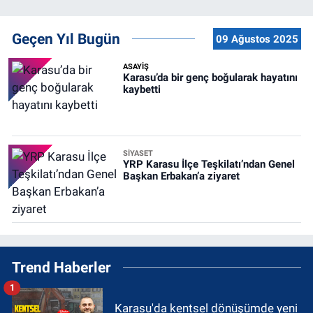
Geçen Yıl Bugün
09 Ağustos 2025
ASAYİŞ
Karasu’da bir genç boğularak hayatını
kaybetti
SİYASET
YRP Karasu İlçe Teşkilatı’ndan Genel
Başkan Erbakan’a ziyaret
Trend Haberler
1
Karasu'da kentsel dönüşümde yeni