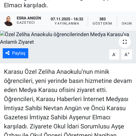
Elmacı karşıladı.
ESRA ANGÜN
07.11.2025 - 16:32
383
2
GAZETECI
YAYINLANMA
GÖSTERIM
OKUNMA
Paylaş
-
+
A
A
Karasu Özel Zeliha Anaokulu’nun minik
öğrencileri, yeni yerinde basın hizmetine devam
eden Medya Karasu ofisini ziyaret etti.
Öğrencileri, Karasu Haberleri İnternet Medyası
İmtiyaz Sahibi Nevtan Angün ve Öncü Karasu
Gazetesi İmtiyaz Sahibi Ayşenur Elmacı
karşıladı. Ziyarete Okul İdari Sorumlusu Ayşe
Özbay ile Okul Öncesi Öğretmeni Nagihan