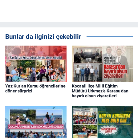
Bunlar da ilginizi çekebilir
Yaz Kur’an Kursu öğrencilerine
Kocaali İlçe Milli Eğitim
döner sürprizi
Müdürü Ürkmez’e Karasu’dan
hayırlı olsun ziyaretleri