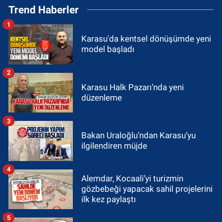
Trend Haberler
1
Karasu'da kentsel dönüşümde yeni
model başladı
2
Karasu Halk Pazarı’nda yeni
düzenleme
3
Bakan Uraloğlu’ndan Karasu’yu
ilgilendiren müjde
4
Alemdar, Kocaali’yi turizmin
gözbebeği yapacak sahil projelerini
ilk kez paylaştı
5