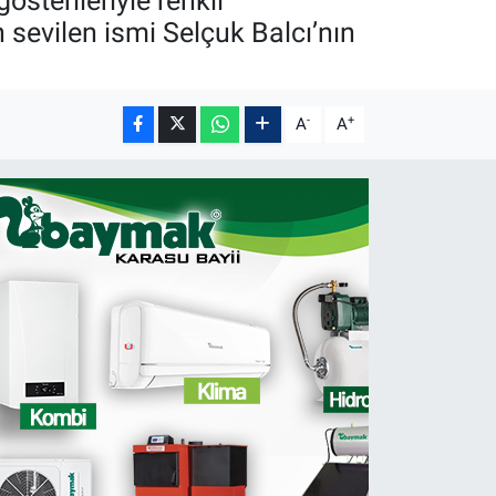
österileriyle renkli
 sevilen ismi Selçuk Balcı’nın
-
+
A
A