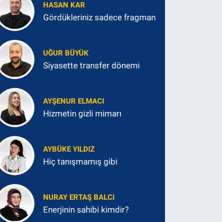
HASAN KAR
Gördükleriniz sadece fragman
UĞUR BÜYÜK
Siyasette transfer dönemi
AYŞENUR ELMACI
Hizmetin gizli mimarı
AYBÜKE YILDIZ
Hiç tanışmamış gibi
NURAY ERTAŞ BALCI
Enerjinin sahibi kimdir?