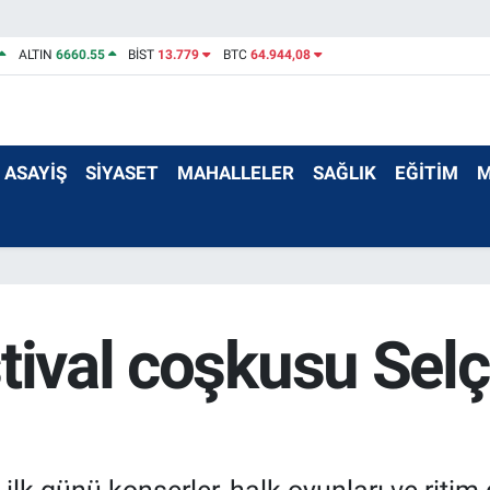
ALTIN
6660.55
BİST
13.779
BTC
64.944,08
ASAYİŞ
SİYASET
MAHALLELER
SAĞLIK
EĞİTİM
M
tival coşkusu Selçu