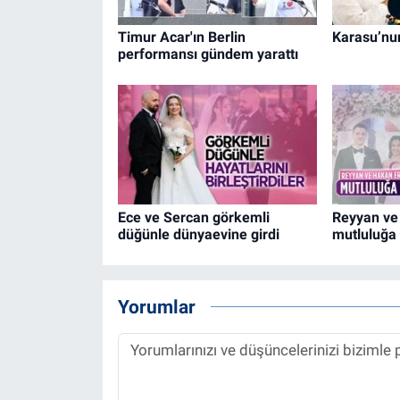
Timur Acar'ın Berlin
Karasu’nu
performansı gündem yarattı
Ece ve Sercan görkemli
Reyyan ve
düğünle dünyaevine girdi
mutluluğa 
Yorumlar