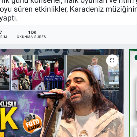
lk günü konserler, halk oyunları ve ritim g
yu süren etkinlikler, Karadeniz müziğinin
yaptı.
7
1 DK
RIM
OKUNMA SÜRESI