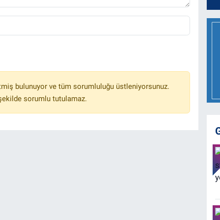
tmiş bulunuyor ve tüm sorumluluğu üstleniyorsunuz.
 şekilde sorumlu tutulamaz.