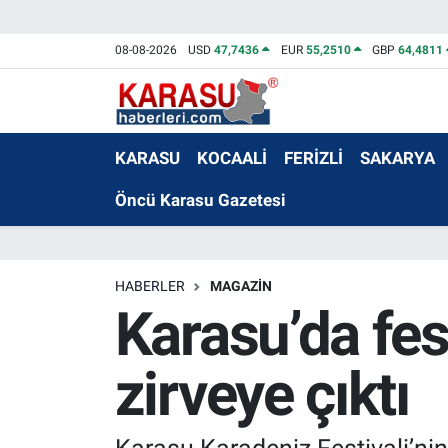
08-08-2026
USD
47,7436
EUR
55,2510
GBP
64,4811
KARASU
KOCAALİ
FERİZLİ
SAKARYA
Öncü Karasu Gazetesi
HABERLER
MAGAZİN
Karasu’da fes
zirveye çıktı