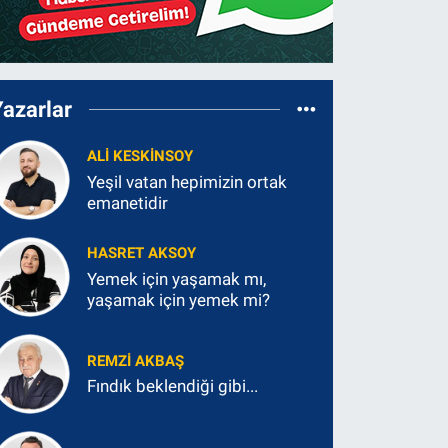
Yazarlar
ALI KESKINSOY
Yeşil vatan hepimizin ortak
emanetidir
HASRET AKSOY
Yemek için yaşamak mı,
yaşamak için yemek mi?
REMZI AKBAŞ
Fındık beklendiği gibi...