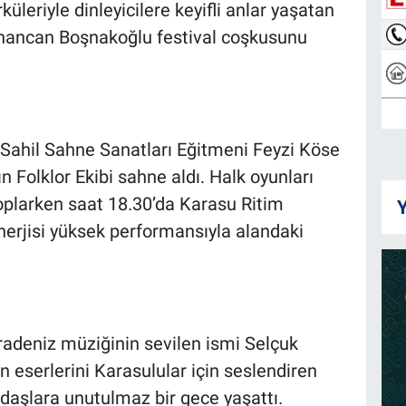
üleriyle dinleyicilere keyifli anlar yaşatan
khancan Boşnakoğlu festival coşkusunu
ahil Sahne Sanatları Eğitmeni Feyzi Köse
Folklor Ekibi sahne aldı. Halk oyunları
 toplarken saat 18.30’da Karasu Ritim
Y
erjisi yüksek performansıyla alandaki
aradeniz müziğinin sevilen ismi Selçuk
en eserlerini Karasulular için seslendiren
ndaşlara unutulmaz bir gece yaşattı.