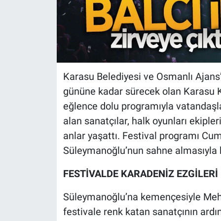
Karasu Belediyesi ve Osmanlı Ajans’
gününe kadar sürecek olan Karasu Ka
eğlence dolu programıyla vatandaşl
alan sanatçılar, halk oyunları ekipler
anlar yaşattı. Festival programı Cu
Süleymanoğlu’nun sahne almasıyla b
FESTİVALDE KARADENİZ EZGİLERİ
Süleymanoğlu’na kemençesiyle Mehme
festivale renk katan sanatçının ardı