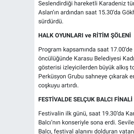
Seslendirdiği hareketli Karadeniz türk
Aslan’ın ardından saat 15.30’da Gö
sürdürdü.
HALK OYUNLARI ve RİTİM ŞÖLENİ
Program kapsamında saat 17.00’de S
öncülüğünde Karasu Belediyesi Kadın 
gösterisi izleyicilerden büyük alkış
Perküsyon Grubu sahneye çıkarak en
coşkuyu artırdı.
FESTİVALDE SELÇUK BALCI FİNALİ
Festivalin ilk günü, saat 19.30’da K
Balcı’nın konseriyle sona erdi. Sevil
Balcı, festival alanını dolduran vata