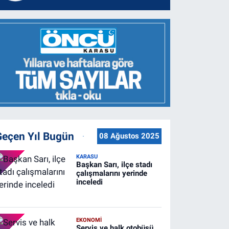
Geçen Yıl Bugün
08 Ağustos 2025
KARASU
Başkan Sarı, ilçe stadı
çalışmalarını yerinde
inceledi
EKONOMİ
Servis ve halk otobüsü