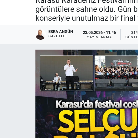
Karasu Karadeniz Festivali’nin i
görüntülere sahne oldu. Gün bo
konseriyle unutulmaz bir final 
ESRA ANGÜN
23.05.2026 - 11:46
214
GAZETECI
YAYINLANMA
GÖSTE