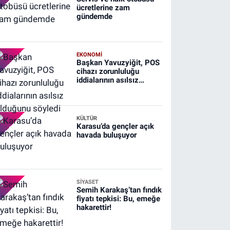
ücretlerine zam
gündemde
EKONOMİ
Başkan Yavuzyiğit, POS
cihazı zorunluluğu
iddialarının asılsız
olduğunu söyledi
KÜLTÜR
Karasu’da gençler açık
havada buluşuyor
SİYASET
Semih Karakaş’tan fındık
fiyatı tepkisi: Bu, emeğe
hakarettir!