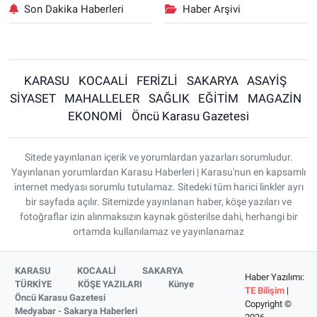
Son Dakika Haberleri
Haber Arşivi
KARASU
KOCAALİ
FERİZLİ
SAKARYA
ASAYİŞ
SİYASET
MAHALLELER
SAĞLIK
EĞİTİM
MAGAZİN
EKONOMİ
Öncü Karasu Gazetesi
Sitede yayınlanan içerik ve yorumlardan yazarları sorumludur.
Yayınlanan yorumlardan Karasu Haberleri | Karasu'nun en kapsamlı
internet medyası sorumlu tutulamaz. Sitedeki tüm harici linkler ayrı
bir sayfada açılır. Sitemizde yayınlanan haber, köşe yazıları ve
fotoğraflar izin alınmaksızın kaynak gösterilse dahi, herhangi bir
ortamda kullanılamaz ve yayınlanamaz
KARASU
KOCAALİ
SAKARYA
Haber Yazılımı:
TÜRKİYE
KÖŞE YAZILARI
Künye
TE Bilişim
|
Öncü Karasu Gazetesi
Copyright ©
Medyabar - Sakarya Haberleri