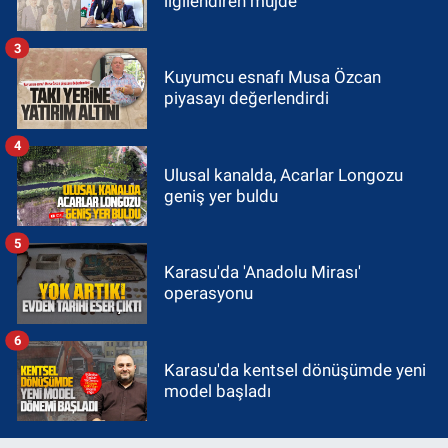
ilgilendiren müjde
3
Kuyumcu esnafı Musa Özcan
piyasayı değerlendirdi
4
Ulusal kanalda, Acarlar Longozu
geniş yer buldu
5
Karasu'da 'Anadolu Mirası'
operasyonu
6
Karasu'da kentsel dönüşümde yeni
model başladı