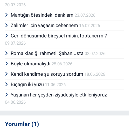
30.07.2026
Mantığın ötesindeki denklem
23.07.2026
Zalimler için yaşasın cehennem
16.07.2026
Geri dönüşümde bireysel misin, toptancı mı?
09.07.2026
Roma klasiği rahmetli Şaban Usta
02.07.2026
Böyle olmamalıydı
25.06.2026
Kendi kendime şu soruyu sordum
18.06.2026
Bıçağın iki yüzü
11.06.2026
Yaşanan her şeyden ziyadesiyle etkileniyoruz
04.06.2026
Yorumlar (1)