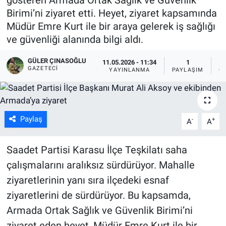
Birimi’ni ziyaret etti. Heyet, ziyaret kapsamında
Müdür Emre Kurt ile bir araya gelerek iş sağlığı
ve güvenliği alanında bilgi aldı.
GÜLER ÇINASOĞLU
11.05.2026 - 11:34
1
GAZETECI
YAYINLANMA
PAYLAŞIM
G
Paylaş
-
+
A
A
Saadet Partisi Karasu İlçe Teşkilatı saha
çalışmalarını aralıksız sürdürüyor. Mahalle
ziyaretlerinin yanı sıra ilçedeki esnaf
ziyaretlerini de sürdürüyor. Bu kapsamda,
Armada Ortak Sağlık ve Güvenlik Birimi’ni
ziyaret eden heyet, Müdür Emre Kurt ile bir