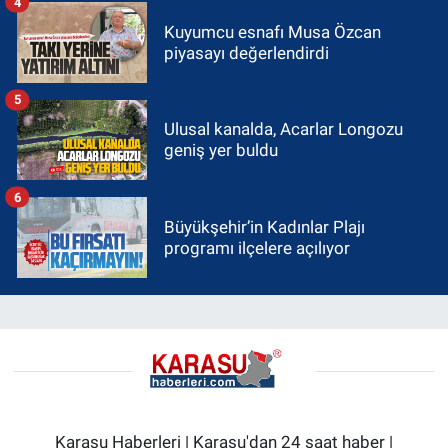
4
Kuyumcu esnafı Musa Özcan
piyasayı değerlendirdi
5
Ulusal kanalda, Acarlar Longozu
geniş yer buldu
6
Büyükşehir’in Kadınlar Plajı
programı ilçelere açılıyor
Karasu Haberleri | Karasu'dan 24 saat haber |