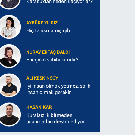
Karasu'dan neden kaçıyorlar?
AYBÜKE YILDIZ
Hiç tanışmamış gibi
NURAY ERTAŞ BALCI
Enerjinin sahibi kimdir?
ALI KESKINSOY
İyi insan olmak yetmez, salih
insan olmak gerekir
HASAN KAR
Kuralsızlık bitmeden
usanmadan devam ediyor