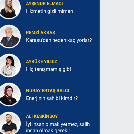
AYŞENUR ELMACI
Hizmetin gizli mimarı
REMZI AKBAŞ
Karasu'dan neden kaçıyorlar?
AYBÜKE YILDIZ
Hiç tanışmamış gibi
NURAY ERTAŞ BALCI
Enerjinin sahibi kimdir?
ALI KESKINSOY
İyi insan olmak yetmez, salih
insan olmak gerekir