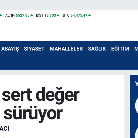
ALTIN
6527.85
BİST
13.703
BTC
64.475,47
ASAYİŞ
SİYASET
MAHALLELER
SAĞLIK
EĞİTİM
M
 sert değer
 sürüyor
ACI