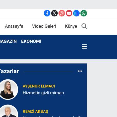
Anasayfa
Video Galeri
Künye
AGAZİN
EKONOMİ
Yazarlar
AYŞENUR ELMACI
Hizmetin gizli mimarı
REMZI AKBAŞ