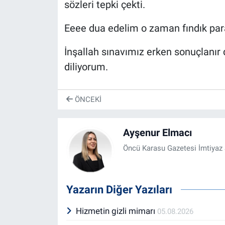
sözleri tepki çekti.
Eeee dua edelim o zaman fındık para
İnşallah sınavımız erken sonuçlanır 
diliyorum.
ÖNCEKI
Ayşenur Elmacı
Öncü Karasu Gazetesi İmtiyaz 
Yazarın Diğer Yazıları
Hizmetin gizli mimarı
05.08.2026