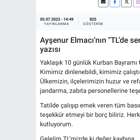
05.07.2023 - 14:49
825
YAYINLANMA
GÖSTERIM
Ayşenur Elmacı'nın "TL’de ser
yazısı
Yaklaşık 10 günlük Kurban Bayramı ta
Kimimiz dinlenebildi, kimimiz çalıştı
Ülkemizin, ilçelerimizin huzur ve ref
jandarma, zabıta personellerine teşek
Tatilde çalışıp emek veren tüm bası
teşekkür etmeyi bir borç biliriz. He
kutluyorum.
Gelelim TL’mizde ki değer kaybına.