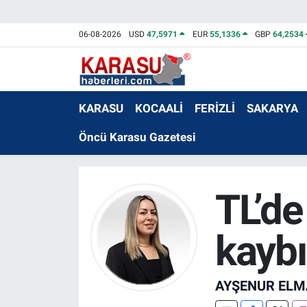
06-08-2026
USD
47,5971
EUR
55,1336
GBP
64,2534
KARASU
KOCAALİ
FERİZLİ
SAKARYA
Öncü Karasu Gazetesi
TL’de
kaybı
AYŞENUR ELM