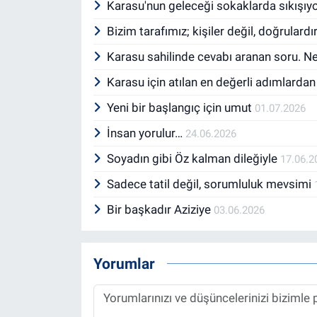
Karasu'nun geleceği sokaklarda sıkışıy
Bizim tarafımız; kişiler değil, doğrulardı
Karasu sahilinde cevabı aranan soru. 
Karasu için atılan en değerli adımlardan
Yeni bir başlangıç için umut
01.07.2026
İnsan yorulur…
24.06.2026
Soyadın gibi Öz kalman dileğiyle
17.06.2
Sadece tatil değil, sorumluluk mevsimi
Bir başkadır Aziziye
03.06.2026
Yorumlar