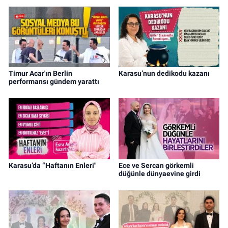
Timur Acar'ın Berlin
Karasu’nun dedikodu kazanı
performansı gündem yarattı
Karasu’da “Haftanın Enleri"
Ece ve Sercan görkemli
düğünle dünyaevine girdi