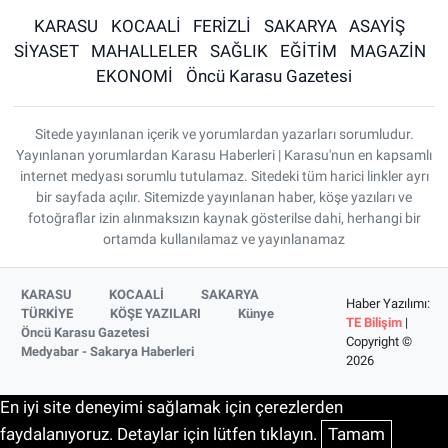
KARASU
KOCAALİ
FERİZLİ
SAKARYA
ASAYİŞ
SİYASET
MAHALLELER
SAĞLIK
EĞİTİM
MAGAZİN
EKONOMİ
Öncü Karasu Gazetesi
Sitede yayınlanan içerik ve yorumlardan yazarları sorumludur.
Yayınlanan yorumlardan Karasu Haberleri | Karasu'nun en kapsamlı
internet medyası sorumlu tutulamaz. Sitedeki tüm harici linkler ayrı
bir sayfada açılır. Sitemizde yayınlanan haber, köşe yazıları ve
fotoğraflar izin alınmaksızın kaynak gösterilse dahi, herhangi bir
ortamda kullanılamaz ve yayınlanamaz
KARASU
KOCAALİ
SAKARYA
Haber Yazılımı:
TÜRKİYE
KÖŞE YAZILARI
Künye
TE Bilişim
|
Öncü Karasu Gazetesi
Copyright ©
Medyabar - Sakarya Haberleri
2026
En iyi site deneyimi sağlamak için çerezlerden
faydalanıyoruz. Detaylar için lütfen tıklayın.
Tamam