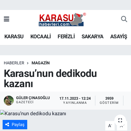
KARASU
KOCAALİ
FERİZLİ
SAKARYA
ASAYİŞ
HABERLER
MAGAZİN
Karasu’nun dedikodu
kazanı
GÜLER ÇINASOĞLU
17.11.2023 - 12:24
3959
GAZETECI
YAYINLANMA
GÖSTERIM
O
Paylaş
-
+
A
A