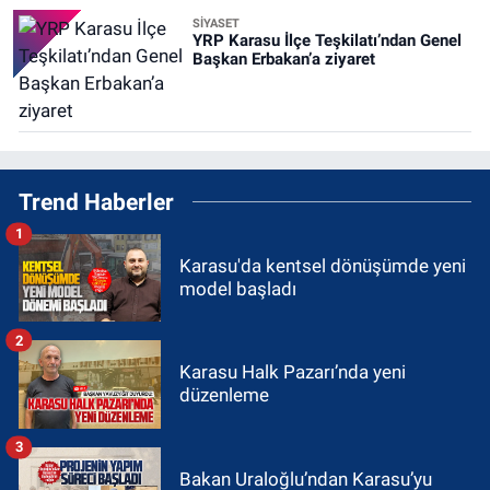
SİYASET
YRP Karasu İlçe Teşkilatı’ndan Genel
Başkan Erbakan’a ziyaret
Trend Haberler
1
Karasu'da kentsel dönüşümde yeni
model başladı
2
Karasu Halk Pazarı’nda yeni
düzenleme
3
Bakan Uraloğlu’ndan Karasu’yu