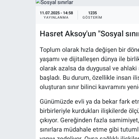
11.07.2025 - 14:58
1235
YAYINLANMA
GÖSTERIM
Hasret Aksoy'un "Sosyal sınır
Toplum olarak hızla değişen bir dön
yaşamı ve dijitalleşen dünya ile birl
olarak azalsa da duygusal ve ahlaki 
başladı. Bu durum, özellikle insan il
oluşturan sınır bilinci kavramını ye
Günümüzde evli ya da bekar fark etm
birbirleriyle kurdukları ilişkilerde ö
çıkıyor. Gereğinden fazla samimiyet,
sınırlara müdahale etme gibi tutum
yapıyı zedeliyor. Oysa sağlıklı ilişkiler