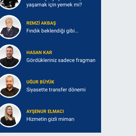
yaşamak için yemek mi?
REMZI AKBAŞ
Fındık beklendiği gibi...
HASAN KAR
Gördükleriniz sadece fragman
UĞUR BÜYÜK
Siyasette transfer dönemi
AYŞENUR ELMACI
Hizmetin gizli mimarı