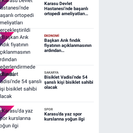
Karasu Devlet
Hastanesi’nde başarılı
ortopedi ameliyatları
gerçekleştirildi
EKONOMİ
Başkan Arık fındık
fiyatının açıklanmasının
ardından
değerlendirmede
bulundu
SAKARYA
Bisiklet Vadisi’nde 54
şanslı kişi bisiklet sahibi
olacak
SPOR
Karasu’da yaz spor
kurslarına yoğun ilgi