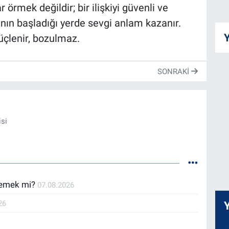
örmek değildir; bir ilişkiyi güvenli ve
ının başladığı yerde sevgi anlam kazanır.
Y
güçlenir, bozulmaz.
SONRAKI
isi
yemek mi?
07.08.2026
26