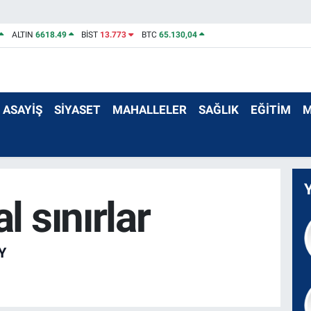
ALTIN
6618.49
BİST
13.773
BTC
65.130,04
ASAYİŞ
SİYASET
MAHALLELER
SAĞLIK
EĞİTİM
M
l sınırlar
Y