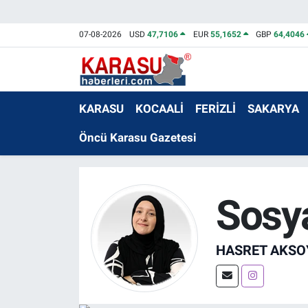
07-08-2026
USD
47,7106
EUR
55,1652
GBP
64,4046
KARASU
KOCAALİ
FERİZLİ
SAKARYA
Öncü Karasu Gazetesi
Sosya
HASRET AKSO