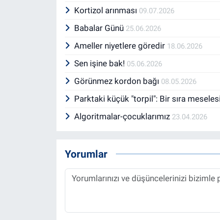
Kortizol arınması
09.07.2026
Babalar Günü
25.06.2026
Ameller niyetlere göredir
18.06.2026
Sen işine bak!
05.06.2026
Görünmez kordon bağı
08.05.2026
Parktaki küçük "torpil": Bir sıra mesele
Algoritmalar-çocuklarımız
23.04.2026
Yorumlar