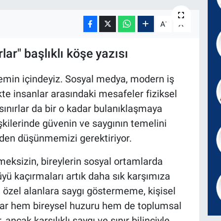
-
+
A
A
lar" başlıklı köşe yazısı
emin içindeyiz. Sosyal medya, modern iş
ikte insanlar arasındaki mesafeler fiziksel
sınırlar da bir o kadar bulanıklaşmaya
işkilerinde güvenin ve saygının temelini
niden düşünmemizi gerektiriyor.
eksizin, bireylerin sosyal ortamlarda
lçüyü kaçırmaları artık daha sık karşımıza
 özel alanlara saygı göstermeme, kişisel
lar hem bireysel huzuru hem de toplumsal
, ancak karşılıklı saygı ve sınır bilinciyle