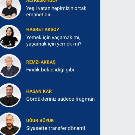
ALI KESKINSOY
Yeşil vatan hepimizin ortak
emanetidir
HASRET AKSOY
Yemek için yaşamak mı,
yaşamak için yemek mi?
REMZI AKBAŞ
Fındık beklendiği gibi...
HASAN KAR
Gördükleriniz sadece fragman
UĞUR BÜYÜK
Siyasette transfer dönemi