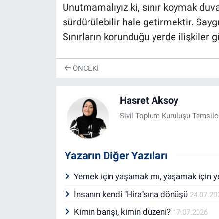
Unutmamalıyız ki, sınır koymak duvar 
sürdürülebilir hale getirmektir. Sayg
Sınırların korunduğu yerde ilişkiler 
ÖNCEKI
Hasret Aksoy
Sivil Toplum Kuruluşu Temsilc
Yazarın Diğer Yazıları
Yemek için yaşamak mı, yaşamak için 
İnsanın kendi "Hira"sına dönüşü
24.07.20
Kimin barışı, kimin düzeni?
17.07.2026