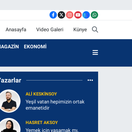
Anasayfa
Video Galeri
Künye
AGAZİN
EKONOMİ
Yazarlar
ALI KESKINSOY
Yeşil vatan hepimizin ortak
emanetidir
HASRET AKSOY
Yemek için yaşamak mı,