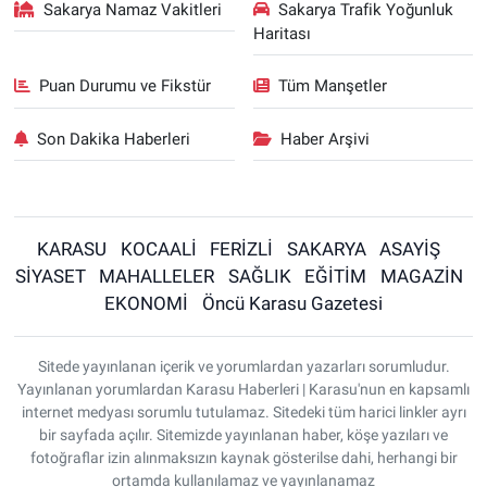
Sakarya Namaz Vakitleri
Sakarya Trafik Yoğunluk
Haritası
Puan Durumu ve Fikstür
Tüm Manşetler
Son Dakika Haberleri
Haber Arşivi
KARASU
KOCAALİ
FERİZLİ
SAKARYA
ASAYİŞ
SİYASET
MAHALLELER
SAĞLIK
EĞİTİM
MAGAZİN
EKONOMİ
Öncü Karasu Gazetesi
Sitede yayınlanan içerik ve yorumlardan yazarları sorumludur.
Yayınlanan yorumlardan Karasu Haberleri | Karasu'nun en kapsamlı
internet medyası sorumlu tutulamaz. Sitedeki tüm harici linkler ayrı
bir sayfada açılır. Sitemizde yayınlanan haber, köşe yazıları ve
fotoğraflar izin alınmaksızın kaynak gösterilse dahi, herhangi bir
ortamda kullanılamaz ve yayınlanamaz