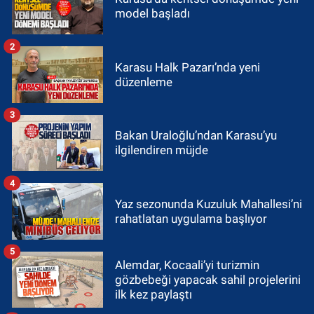
model başladı
2
Karasu Halk Pazarı’nda yeni
düzenleme
3
Bakan Uraloğlu’ndan Karasu’yu
ilgilendiren müjde
4
Yaz sezonunda Kuzuluk Mahallesi’ni
rahatlatan uygulama başlıyor
5
Alemdar, Kocaali’yi turizmin
gözbebeği yapacak sahil projelerini
ilk kez paylaştı