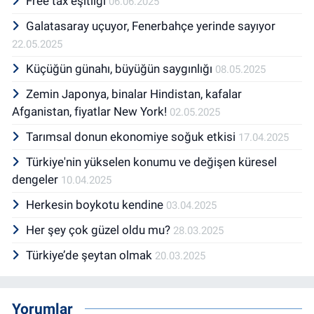
Free tax eşitliği
06.06.2025
Galatasaray uçuyor, Fenerbahçe yerinde sayıyor
22.05.2025
Küçüğün günahı, büyüğün saygınlığı
08.05.2025
Zemin Japonya, binalar Hindistan, kafalar
Afganistan, fiyatlar New York!
02.05.2025
Tarımsal donun ekonomiye soğuk etkisi
17.04.2025
Türkiye'nin yükselen konumu ve değişen küresel
dengeler
10.04.2025
Herkesin boykotu kendine
03.04.2025
Her şey çok güzel oldu mu?
28.03.2025
Türkiye’de şeytan olmak
20.03.2025
Yorumlar