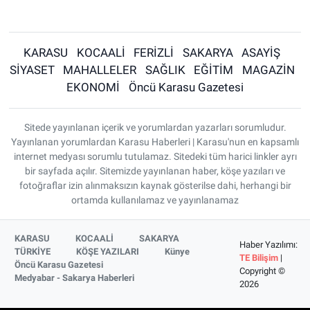
KARASU
KOCAALİ
FERİZLİ
SAKARYA
ASAYİŞ
SİYASET
MAHALLELER
SAĞLIK
EĞİTİM
MAGAZİN
EKONOMİ
Öncü Karasu Gazetesi
Sitede yayınlanan içerik ve yorumlardan yazarları sorumludur.
Yayınlanan yorumlardan Karasu Haberleri | Karasu'nun en kapsamlı
internet medyası sorumlu tutulamaz. Sitedeki tüm harici linkler ayrı
bir sayfada açılır. Sitemizde yayınlanan haber, köşe yazıları ve
fotoğraflar izin alınmaksızın kaynak gösterilse dahi, herhangi bir
ortamda kullanılamaz ve yayınlanamaz
KARASU
KOCAALİ
SAKARYA
Haber Yazılımı:
TÜRKİYE
KÖŞE YAZILARI
Künye
TE Bilişim
|
Öncü Karasu Gazetesi
Copyright ©
Medyabar - Sakarya Haberleri
2026