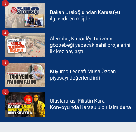
3
Bakan Uraloğlu’ndan Karasu’yu
ilgilendiren müjde
4
Alemdar, Kocaali’yi turizmin
gözbebeği yapacak sahil projelerini
ilk kez paylaştı
5
Kuyumcu esnafı Musa Özcan
piyasayı değerlendirdi
6
Uluslararası Filistin Kara
Konvoyu’nda Karasulu bir isim daha